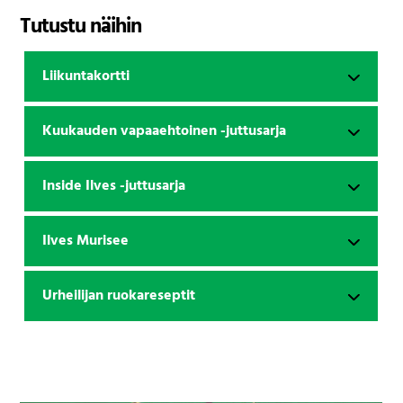
Tutustu näihin
Liikuntakortti
Kuukauden vapaaehtoinen -juttusarja
Inside Ilves -juttusarja
Ilves Murisee
Urheilijan ruokareseptit