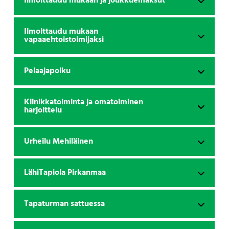
Ilmoittaudu mukaan ja joukkuemaksut
Ilmoittaudu mukaan
vapaaehtoistoimijaksi
Pelaajapolku
Klinikkatoiminta ja omatoiminen
harjoittelu
Urheilu Mehiläinen
LähiTapiola Pirkanmaa
Tapaturman sattuessa