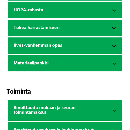
HOPA-rahasto
Tukea harrastamiseen
Ilves-vanhemman opas
Materiaalipankki
Toiminta
Ilmoittaudu mukaan ja seuran
toimintamaksut