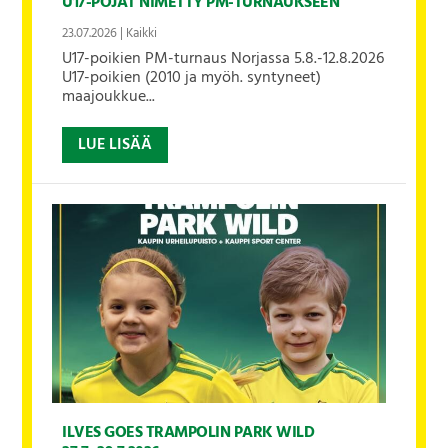
U17-POJAT NIMETTY PM-TURNAUKSEEN
23.07.2026
|
Kaikki
U17-poikien PM-turnaus Norjassa 5.8.-12.8.2026
U17-poikien (2010 ja myöh. syntyneet)
maajoukkue...
LUE LISÄÄ
ILVES GOES TRAMPOLIN PARK WILD