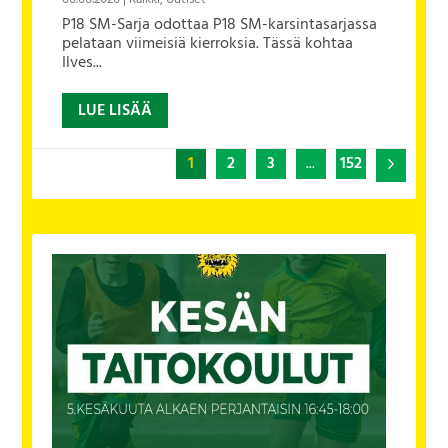
P18 SM-Sarja odottaa P18 SM-karsintasarjassa
pelataan viimeisiä kierroksia. Tässä kohtaa
Ilves...
LUE LISÄÄ
1
2
3
...
152