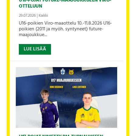
U16-POJAT FUTURE-MAAJOUKKUEEN VIRO-
OTTELUUN
29.07.2026
|
Kaikki
U16-poikien Viro-maaottelu 10.-11.8.2026 U16-
poikien (2011 ja myöh. syntyneet) future-
maajoukkue...
LUE LISÄÄ