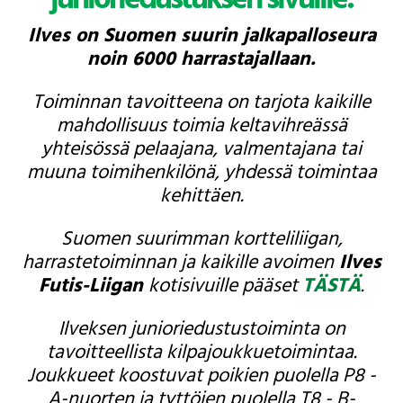
Ilves on Suomen suurin jalkapalloseura
noin 6000 harrastajallaan.
Toiminnan tavoitteena on tarjota kaikille
mahdollisuus toimia keltavihreässä
yhteisössä pelaajana, valmentajana tai
muuna toimihenkilönä, yhdessä toimintaa
kehittäen.
Suomen suurimman kortteliliigan,
harrastetoiminnan ja kaikille avoimen
Ilves
Futis-Liigan
kotisivuille pääset
TÄSTÄ
.
Ilveksen junioriedustustoiminta on
tavoitteellista kilpajoukkuetoimintaa.
Joukkueet koostuvat poikien puolella P8 -
A-nuorten ja tyttöjen puolella T8 - B-