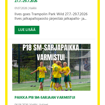
27.7.-29.7.2026
01.07.2026
|
Kaikki
Ilves goes Trampolin Park Wild 27.7.-29.7.2026
Ilves jalkapallojaosto järjestää jalkapallo- ja...
LUE LISÄÄ
PAIKKA P18 SM-SARJAAN VARMISTUI
06.06.2026
|
Kaikki
,
Uutiset