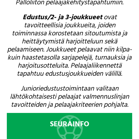
Palloliiton pelaajakehitystapahtumiin.
Edustus/2- ja 3-joukkueet
ovat
tavoitteellisia joukkueita, joiden
toiminnassa korostetaan sitoutumista ja
heittäytymistä harjoitteluun sekä
pelaamiseen. Joukkueet pelaavat niin kilpa-
kuin haastetasolla sarjapelejä, turnauksia ja
harjoitusotteluita. Pelaajaliikennettä
tapahtuu edustusjoukkueiden välillä.
Junioriedustustoimintaan valitaan
lähtökohtaisesti pelaajat valmennuslinjan
tavoitteiden ja pelaajakriteerien pohjalta.
SEURAINFO