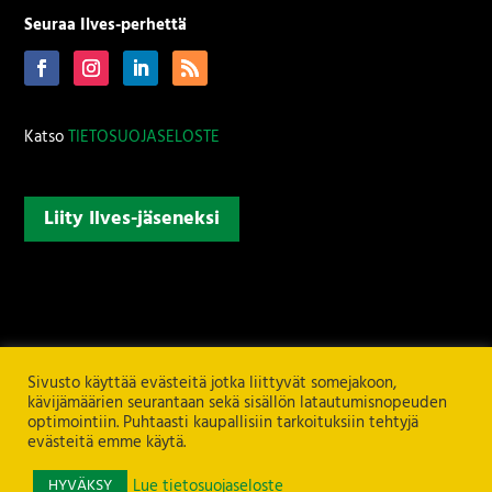
Seuraa Ilves-perhettä
Katso
TIETOSUOJASELOSTE
Liity Ilves-jäseneksi
Sivusto käyttää evästeitä jotka liittyvät somejakoon,
kävijämäärien seurantaan sekä sisällön latautumisnopeuden
optimointiin. Puhtaasti kaupallisiin tarkoituksiin tehtyjä
evästeitä emme käytä.
HYVÄKSY
Lue tietosuojaseloste