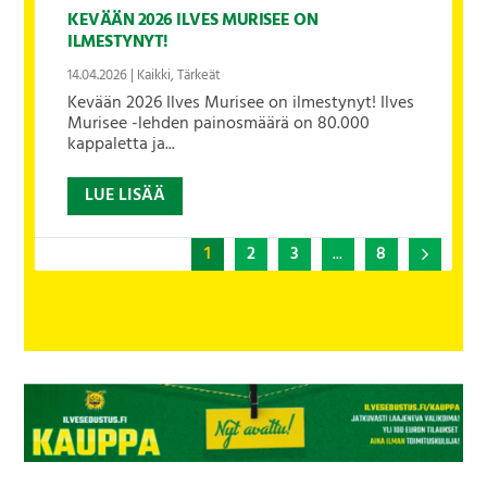
KEVÄÄN 2026 ILVES MURISEE ON
ILMESTYNYT!
14.04.2026
|
Kaikki
,
Tärkeät
Kevään 2026 Ilves Murisee on ilmestynyt! Ilves
Murisee -lehden painosmäärä on 80.000
kappaletta ja...
LUE LISÄÄ
1
2
3
...
8