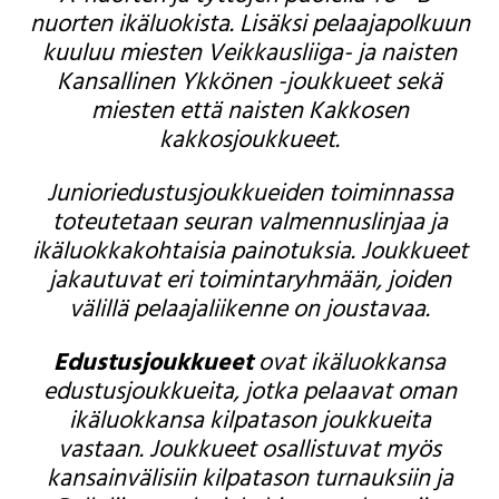
nuorten ikäluokista. Lisäksi pelaajapolkuun
kuuluu miesten Veikkausliiga- ja naisten
Kansallinen Ykkönen -joukkueet sekä
miesten että naisten Kakkosen
kakkosjoukkueet.
Junioriedustusjoukkueiden toiminnassa
toteutetaan seuran valmennuslinjaa ja
ikäluokkakohtaisia painotuksia. Joukkueet
jakautuvat eri toimintaryhmään, joiden
välillä pelaajaliikenne on joustavaa.
Edustusjoukkueet
ovat ikäluokkansa
edustusjoukkueita, jotka pelaavat oman
ikäluokkansa kilpatason joukkueita
vastaan. Joukkueet osallistuvat myös
kansainvälisiin kilpatason turnauksiin ja