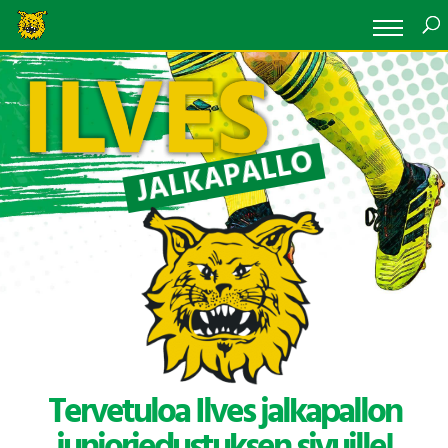
JALKAPALLO
Tervetuloa Ilves jalkapallon
junioriedustuksen sivuille!