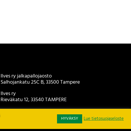
Ilves ry jalkapallojaosto
Salhojankatu 25C B, 33500 Tampere
Ilves ry
Rieväkatu 12, 33540 TAMPERE
ilvesry@ilves.fi
i
Puh. 040 710 8466 (toimisto)
HYVÄKSY
Lue tietosuojaseloste
Puh. 0400 800 505 (toimistopäällikkö)