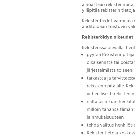
ainoastaan rekisterinpitäj
ylläpitää rekisterin tietoj
Rekisteritiedot varmuusko
auditoidaan toistuvin väli
Rekisteröidyn oikeudet
Rekisterissä olevalla he
pyytää Rekisterinpitäjä
oikaisemista tai poistam
järjestelmästä toiseen;
tarkastaa ja tarvittaess
rekisterin pitäjälle. Re
virheellisesti rekisteriin
niiltä osin kuin henki
milloin tahansa tämän 
lainmukaisuuteen
tehdä valitus henkilöti
Rekisteritietoja koske