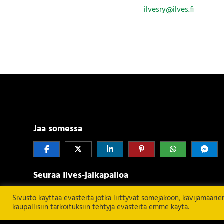
ilvesry@ilves.fi
Jaa somessa
Seuraa Ilves-jalkapalloa
Sivusto käyttää evästeitä jotka liittyvät somejakoon, kävijämääri
kaupallisiin tarkoituksiin tehtyjä evästeitä emme käytä.
Seuraa Ilves-perhettä