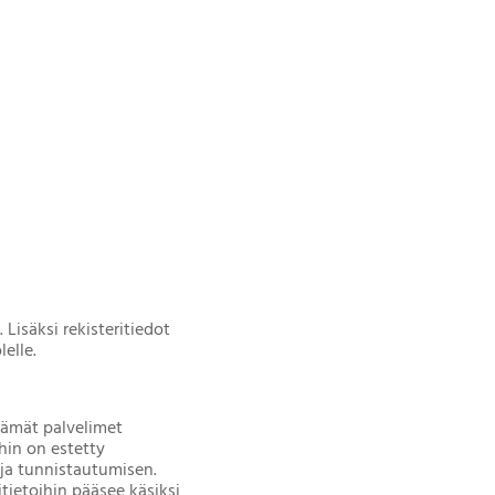
Lisäksi rekisteritiedot
lelle.
tämät palvelimet
ihin on estetty
 ja tunnistautumisen.
ietoihin pääsee käsiksi