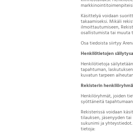
kiinnostavaksi. Henkilöti
markkinointitoimenpiteisi
Käsittelyä voidaan suori
takaamiseksi. Mikäli rekis
ilmoittautumiseen, Rekist
osallistumista tai muuta 
Osa tiedoista siirtyy Aren
Henkilötietojen säilytys
Henkilötietoja säilytetää
tapahtuman, laskutuksen 
kuvatun tarpeen aiheutam
Rekisterin henkilöryhmät
Henkilöryhmät, joiden tie
syöttäneitä tapahtumaan o
Rekisterissä voidaan käsi
tilauksen, jäsenyyden tai
sukunimi ja yhteystiedot.
tietoja: