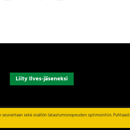
Liity Ilves-jäseneksi
en seurantaan sekä sisällön latautumisnopeuden optimointiin. Puhtaast