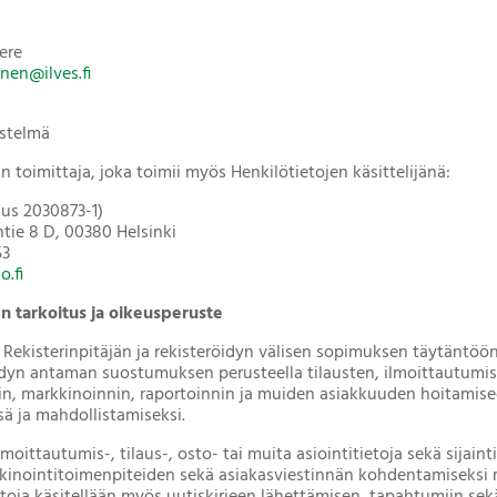
ere
nen@ilves.fi
estelmä
 toimittaja, joka toimii myös Henkilötietojen käsittelijänä:
nus 2030873-1)
tie 8 D, 00380 Helsinki
53
.fi
yn tarkoitus ja oikeusperuste
n Rekisterinpitäjän ja rekisteröidyn välisen sopimuksen täytäntö
öidyn antaman suostumuksen perusteella tilausten, ilmoittautumis
in, markkinoinnin, raportoinnin ja muiden asiakkuuden hoitamisee
ä ja mahdollistamiseksi.
ilmoittautumis-, tilaus-, osto- tai muita asiointitietoja sekä sijain
kkinointitoimenpiteiden sekä asiakasviestinnän kohdentamiseksi r