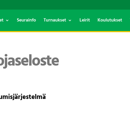
et
Seurainfo
Turnaukset
Leirit
Koulutukset
ojaseloste
tumisjärjestelmä