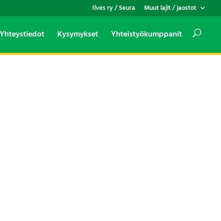
Ilves ry / Seura
Muut lajit / jaostot
Yhteystiedot
Kysymykset
Yhteistyökumppanit