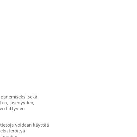
önpanemiseksi sekä
ten, jäsenyyden,
n liittyvien
titietoja voidaan käyttää
ekisteröityä