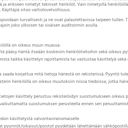
ä ja erikseen nimetyt tekniset henkilöt. Vain nimetyillä henkilöillä
a. Käyttäjiä sitoo vaitiolovelvollisuus.
pioidaan turvallisesti ja ne ovat palautettavissa tarpeen tullen. 
ajoin joko ulkoisen tai sisäisen auditoinnin avulla.
nkilöllä on oikeus muun muassa:
ltä pääsy häntä itseään koskeviin henkilötietoihin sekä oikeus py
ista taikka käsittelyn rajoittamista tai vastustaa käsittelyä sekä 
a saada korjattua mitä tietoja hänestä on rekisterissä. Pyyntö tulee
kisterin henkilöllä on oikeus muutoksiin niissä tiedoissa, jotka hän
lötietojen käsittely perustuu rekisteröidyn suostumukseen oikeus
vaikuttamatta suostumuksen perusteella ennen sen peruuttamista
edon käsittelystä valvontaviranomaiselle
vat pyynnöt/oikaisut/poistot pyydetään lähettämään sähköpostill