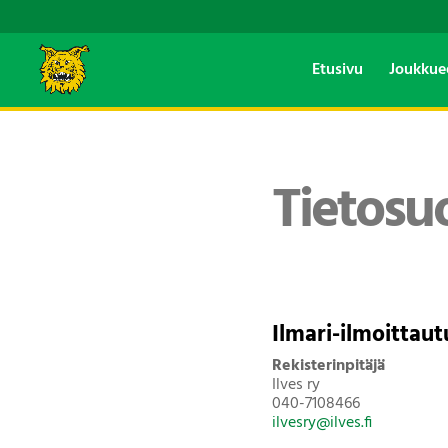
Etusivu
Joukkue
Tietosu
Ilmari-ilmoittau
Rekisterinpitäjä
Ilves ry
040-7108466
ilvesry@ilves.fi