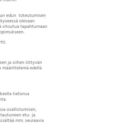
kä muihin
tetun edun toteutumisen
ät kyseessä olevaan
ikä sitoutua tapahtumaan
 sopimukseen.
tti.
en ja siihen liittyvän
n määrittelemä edellä
keella tietonsa
ita.
sia osallistumisen,
ttautuneen etu- ja
sisältää mm. seuraavia