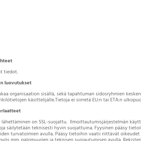
ähteet
t tiedot.
en luovutukset
jakaa organisaation sisällä, sekä tapahtuman sidosryhmien kesken. 
nkilötietojen käsittelijälle.Tietoja ei siirretä EU:n tai ETA:n ulkopuo
riaatteet
lähettäminen on SSL-suojattu. Ilmoittautumisjärjestelmän käyt
oja säilytetään teknisesti hyvin suojattuina. Fyysinen pääsy tieto
en turvatoimien avulla. Pääsy tietoihin vaatii riittävät oikeudet
yös mm. palomuurien ja teknisen suojautumisen avulla. Rekisterit