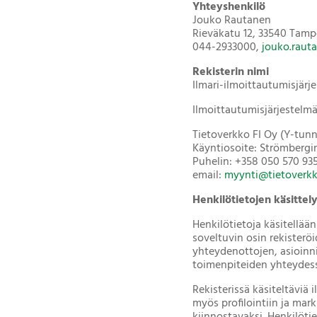
Yhteyshenkilö
Jouko Rautanen
Rieväkatu 12, 33540 Tamp
044-2933000,
jouko.rauta
Rekisterin nimi
Ilmari-ilmoittautumisjärj
Ilmoittautumisjärjestelmän
Tietoverkko FI Oy (Y-tun
Käyntiosoite: Strömbergin
Puhelin: +358 050 570 93
email:
myynti@tietoverkko
Henkilötietojen käsittel
Henkilötietoja käsitellää
soveltuvin osin rekister
yhteydenottojen, asioinn
toimenpiteiden yhteydess
Rekisterissä käsiteltäviä 
myös profilointiin ja mar