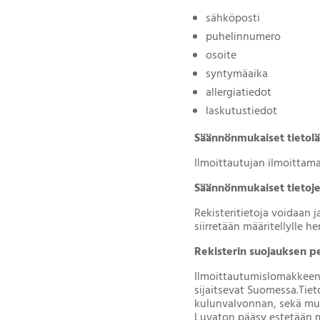
sähköposti
puhelinnumero
osoite
syntymäaika
allergiatiedot
laskutustiedot
Säännönmukaiset tietol
Ilmoittautujan ilmoittama
Säännönmukaiset tietoj
Rekisteritietoja voidaan 
siirretään määritellylle he
Rekisterin suojauksen pe
Ilmoittautumislomakkeen 
sijaitsevat Suomessa.Tiet
kulunvalvonnan, sekä muid
Luvaton pääsy estetään m