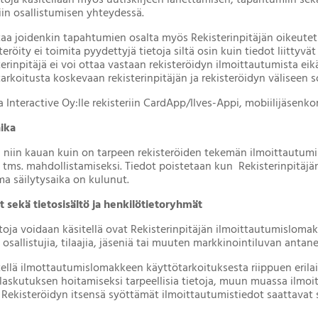
etoja käsitellään myös uutiskirjeen lähettämisen, tapahtumiin se
in osallistumisen yhteydessä.
ttaa joidenkin tapahtumien osalta myös Rekisterinpitäjän oikeu
teröity ei toimita pyydettyjä tietoja siltä osin kuin tiedot liittyv
erinpitäjä ei voi ottaa vastaan rekisteröidyn ilmoittautumista e
tarkoitusta koskevaan rekisterinpitäjän ja rekisteröidyn väliseen
a Interactive Oy:lle rekisteriin CardApp/Ilves-Appi, mobiilijäsenkor
aika
n niin kauan kuin on tarpeen rekisteröiden tekemän ilmoittautumis
tms. mahdollistamiseksi. Tiedot poistetaan kun Rekisterinpitäjä
a säilytysaika on kulunut.
 sekä tietosisältö ja henkilötietoryhmät
toja voidaan käsitellä ovat Rekisterinpitäjän ilmoittautumislomak
sallistujia, tilaajia, jäseniä tai muuten markkinointiluvan antane
tellä ilmottautumislomakkeen käyttötarkoituksesta riippuen erilai
 laskutuksen hoitamiseksi tarpeellisia tietoja, muun muassa ilmoi
 Rekisteröidyn itsensä syöttämät ilmoittautumistiedot saattavat 