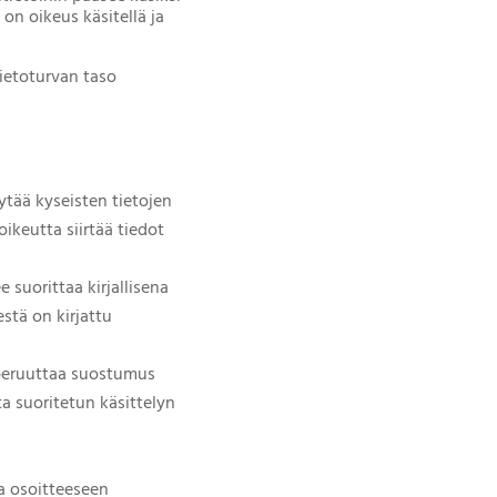
 on oikeus käsitellä ja
Tietoturvan taso
ytää kyseisten tietojen
oikeutta siirtää tiedot
 suorittaa kirjallisena
estä on kirjattu
 peruuttaa suostumus
 suoritetun käsittelyn
a osoitteeseen