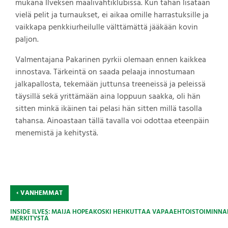
mukana Ilveksen maalivahtiklubissa. Kun tähän lisätään
vielä pelit ja turnaukset, ei aikaa omille harrastuksille ja
vaikkapa penkkiurheilulle välttämättä jääkään kovin
paljon.
Valmentajana Pakarinen pyrkii olemaan ennen kaikkea
innostava. Tärkeintä on saada pelaaja innostumaan
jalkapallosta, tekemään juttunsa treeneissä ja peleissä
täysillä sekä yrittämään aina loppuun saakka, oli hän
sitten minkä ikäinen tai pelasi hän sitten millä tasolla
tahansa. Ainoastaan tällä tavalla voi odottaa eteenpäin
menemistä ja kehitystä.
‹
VANHEMMAT
INSIDE ILVES: MAIJA HOPEAKOSKI HEHKUTTAA VAPAAEHTOISTOIMINNA
MERKITYSTÄ