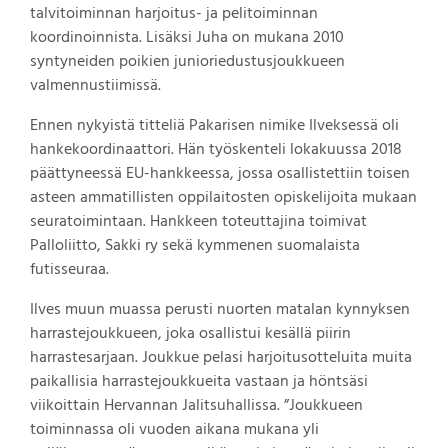
talvitoiminnan harjoitus- ja pelitoiminnan
koordinoinnista. Lisäksi Juha on mukana 2010
syntyneiden poikien junioriedustusjoukkueen
valmennustiimissä.
Ennen nykyistä titteliä Pakarisen nimike Ilveksessä oli
hankekoordinaattori. Hän työskenteli lokakuussa 2018
päättyneessä EU-hankkeessa, jossa osallistettiin toisen
asteen ammatillisten oppilaitosten opiskelijoita mukaan
seuratoimintaan. Hankkeen toteuttajina toimivat
Palloliitto, Sakki ry sekä kymmenen suomalaista
futisseuraa.
Ilves muun muassa perusti nuorten matalan kynnyksen
harrastejoukkueen, joka osallistui kesällä piirin
harrastesarjaan. Joukkue pelasi harjoitusotteluita muita
paikallisia harrastejoukkueita vastaan ja höntsäsi
viikoittain Hervannan Jalitsuhallissa. ”Joukkueen
toiminnassa oli vuoden aikana mukana yli