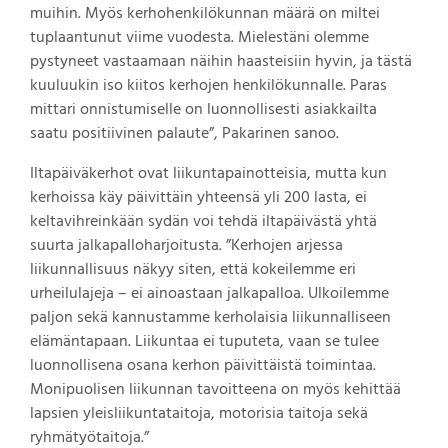
muihin. Myös kerhohenkilökunnan määrä on miltei
tuplaantunut viime vuodesta. Mielestäni olemme
pystyneet vastaamaan näihin haasteisiin hyvin, ja tästä
kuuluukin iso kiitos kerhojen henkilökunnalle. Paras
mittari onnistumiselle on luonnollisesti asiakkailta
saatu positiivinen palaute”, Pakarinen sanoo.
Iltapäiväkerhot ovat liikuntapainotteisia, mutta kun
kerhoissa käy päivittäin yhteensä yli 200 lasta, ei
keltavihreinkään sydän voi tehdä iltapäivästä yhtä
suurta jalkapalloharjoitusta. ”Kerhojen arjessa
liikunnallisuus näkyy siten, että kokeilemme eri
urheilulajeja – ei ainoastaan jalkapalloa. Ulkoilemme
paljon sekä kannustamme kerholaisia liikunnalliseen
elämäntapaan. Liikuntaa ei tuputeta, vaan se tulee
luonnollisena osana kerhon päivittäistä toimintaa.
Monipuolisen liikunnan tavoitteena on myös kehittää
lapsien yleisliikuntataitoja, motorisia taitoja sekä
ryhmätyötaitoja.”