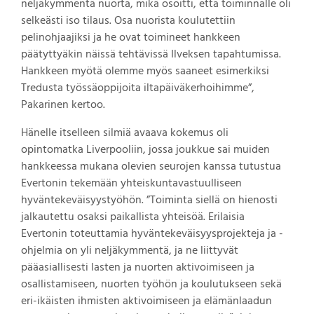
neljäkymmentä nuorta, mikä osoitti, että toiminnalle oli
selkeästi iso tilaus. Osa nuorista koulutettiin
pelinohjaajiksi ja he ovat toimineet hankkeen
päätyttyäkin näissä tehtävissä Ilveksen tapahtumissa.
Hankkeen myötä olemme myös saaneet esimerkiksi
Tredusta työssäoppijoita iltapäiväkerhoihimme”,
Pakarinen kertoo.
Hänelle itselleen silmiä avaava kokemus oli
opintomatka Liverpooliin, jossa joukkue sai muiden
hankkeessa mukana olevien seurojen kanssa tutustua
Evertonin tekemään yhteiskuntavastuulliseen
hyväntekeväisyystyöhön. ”Toiminta siellä on hienosti
jalkautettu osaksi paikallista yhteisöä. Erilaisia
Evertonin toteuttamia hyväntekeväisyysprojekteja ja -
ohjelmia on yli neljäkymmentä, ja ne liittyvät
pääasiallisesti lasten ja nuorten aktivoimiseen ja
osallistamiseen, nuorten työhön ja koulutukseen sekä
eri-ikäisten ihmisten aktivoimiseen ja elämänlaadun