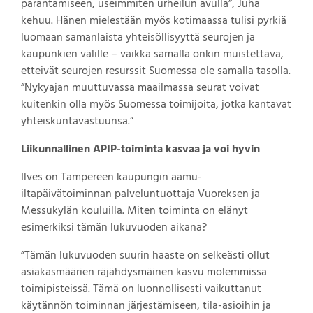
parantamiseen, useimmiten urheilun avulla”, Juha
kehuu. Hänen mielestään myös kotimaassa tulisi pyrkiä
luomaan samanlaista yhteisöllisyyttä seurojen ja
kaupunkien välille – vaikka samalla onkin muistettava,
etteivät seurojen resurssit Suomessa ole samalla tasolla.
”Nykyajan muuttuvassa maailmassa seurat voivat
kuitenkin olla myös Suomessa toimijoita, jotka kantavat
yhteiskuntavastuunsa.”
Liikunnallinen APIP-toiminta kasvaa ja voi hyvin
Ilves on Tampereen kaupungin aamu-
iltapäivätoiminnan palveluntuottaja Vuoreksen ja
Messukylän kouluilla. Miten toiminta on elänyt
esimerkiksi tämän lukuvuoden aikana?
”Tämän lukuvuoden suurin haaste on selkeästi ollut
asiakasmäärien räjähdysmäinen kasvu molemmissa
toimipisteissä. Tämä on luonnollisesti vaikuttanut
käytännön toiminnan järjestämiseen, tila-asioihin ja