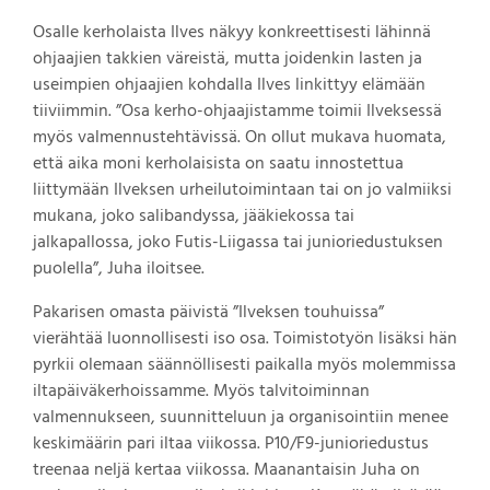
Osalle kerholaista Ilves näkyy konkreettisesti lähinnä
ohjaajien takkien väreistä, mutta joidenkin lasten ja
useimpien ohjaajien kohdalla Ilves linkittyy elämään
tiiviimmin. ”Osa kerho-ohjaajistamme toimii Ilveksessä
myös valmennustehtävissä. On ollut mukava huomata,
että aika moni kerholaisista on saatu innostettua
liittymään Ilveksen urheilutoimintaan tai on jo valmiiksi
mukana, joko salibandyssa, jääkiekossa tai
jalkapallossa, joko Futis-Liigassa tai junioriedustuksen
puolella”, Juha iloitsee.
Pakarisen omasta päivistä ”Ilveksen touhuissa”
vierähtää luonnollisesti iso osa. Toimistotyön lisäksi hän
pyrkii olemaan säännöllisesti paikalla myös molemmissa
iltapäiväkerhoissamme. Myös talvitoiminnan
valmennukseen, suunnitteluun ja organisointiin menee
keskimäärin pari iltaa viikossa. P10/F9-junioriedustus
treenaa neljä kertaa viikossa. Maanantaisin Juha on