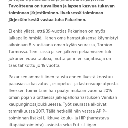
Tavoitteena on turvallisen ja lapsen kasvua tukevan
toiminnan järjestäminen. Ilveksessä toiminnan
järjestämisestä vastaa Juha Pakarinen.
Ei ehkä yllätä, että 39-vuotias Pakarinen on myös
jalkapalloihmisiä. Hänen oma harrastuksensa käynnistyi
aikoinaan 8-vuotiaana oman kylän seurassa, Tornion
Tarmossa. Teini-iässä ja sen jälkeen pelaamiseen tuli
jokunen vuosi taukoa, mutta piirin eri sarjatasoja on
taas tahkottu jo 15 vuotta.
Pakarisen ammatillinen tausta ennen Ilvestä koostuu
pääasiassa kasvatus-, esiopetus- ja lastensuojelutyöstä.
Ilveksen toimintaan hän päätyi mukaan vuonna 2015
oman pojan aloittaessa jalkapalloharrastuksen Viinikan
kaupunginosajoukkueessa. Työt seurassa alkoivat
tammikuussa 2017. Tällä hetkellä hän vastaa APIP-
toiminnan lisäksi Liikkuva koulu- ja HIP (harrastava
iltapäivätoiminta) -asioista sekä Futis-Liigan