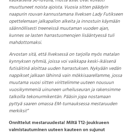
kaukaisella 90-luvulla, mutta asiat ovat kovasti
muuttuneet noista ajoista. Vuosia sitten päädyin
naapurin rouvan kannustamana Ilveksen Lady Futikseen
opettelemaan jalkapallon alkeita ja innostuin käymään
säännöllisesti treeneissä muutaman vuoden ajan,
kunnes se lasten harrastusmenojen lisääntyessä tuli
mahdottomaksi.
Arvostan sitä, että Ilveksessä on tarjolla myös matalan
kynnyksen ryhmiä, joissa voi vaikkapa keski-ikäisenä
futisäitinä aloittaa uuden harrastuksen. Nykyään vedän
nappikset jalkaan lähinnä vain mökkisaarellamme, jossa
muutama vuosi sitten virittelimme uuteen nousuun
vuosikymmeniä uinuneen urheiluseuran ja rakensimme
talkoilla tekonurmikentän. Pääsin jopa nostamaan
pyttyä saaren omassa EM-turnauksessa mestaruuden
merkiksi!”
Onnittelut mestaruudesta!
Miltä T12-joukkueen
valmistautuminen uuteen kauteen on sujunut