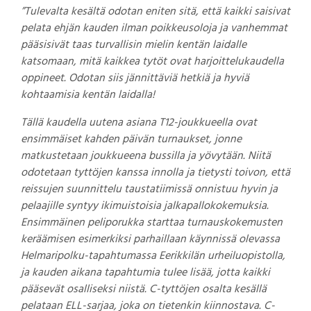
”Tulevalta kesältä odotan eniten sitä, että kaikki saisivat
pelata ehjän kauden ilman poikkeusoloja ja vanhemmat
pääsisivät taas turvallisin mielin kentän laidalle
katsomaan, mitä kaikkea tytöt ovat harjoittelukaudella
oppineet. Odotan siis jännittäviä hetkiä ja hyviä
kohtaamisia kentän laidalla!
Tällä kaudella uutena asiana T12-joukkueella ovat
ensimmäiset kahden päivän turnaukset, jonne
matkustetaan joukkueena bussilla ja yövytään. Niitä
odotetaan tyttöjen kanssa innolla ja tietysti toivon, että
reissujen suunnittelu taustatiimissä onnistuu hyvin ja
pelaajille syntyy ikimuistoisia jalkapallokokemuksia.
Ensimmäinen peliporukka starttaa turnauskokemusten
keräämisen esimerkiksi parhaillaan käynnissä olevassa
Helmaripolku-tapahtumassa Eerikkilän urheiluopistolla,
ja kauden aikana tapahtumia tulee lisää, jotta kaikki
pääsevät osalliseksi niistä. C-tyttöjen osalta kesällä
pelataan ELL-sarjaa, joka on tietenkin kiinnostava. C-