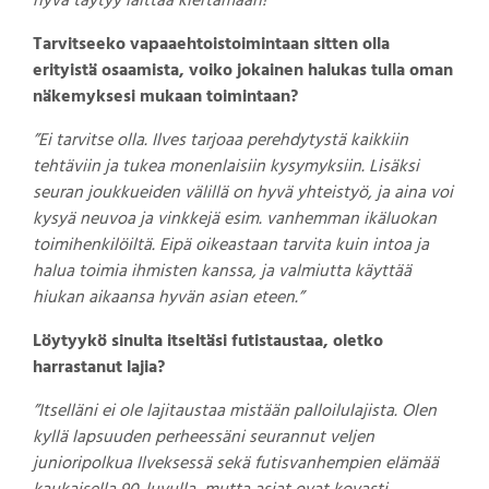
hyvä täytyy laittaa kiertämään!”
Tarvitseeko vapaaehtoistoimintaan sitten olla
erityistä osaamista, voiko jokainen halukas tulla oman
näkemyksesi mukaan toimintaan?
”Ei tarvitse olla. Ilves tarjoaa perehdytystä kaikkiin
tehtäviin ja tukea monenlaisiin kysymyksiin. Lisäksi
seuran joukkueiden välillä on hyvä yhteistyö, ja aina voi
kysyä neuvoa ja vinkkejä esim. vanhemman ikäluokan
toimihenkilöiltä. Eipä oikeastaan tarvita kuin intoa ja
halua toimia ihmisten kanssa, ja valmiutta käyttää
hiukan aikaansa hyvän asian eteen.”
Löytyykö sinulta itseltäsi futistaustaa, oletko
harrastanut lajia?
”Itselläni ei ole lajitaustaa mistään palloilulajista. Olen
kyllä lapsuuden perheessäni seurannut veljen
junioripolkua Ilveksessä sekä futisvanhempien elämää