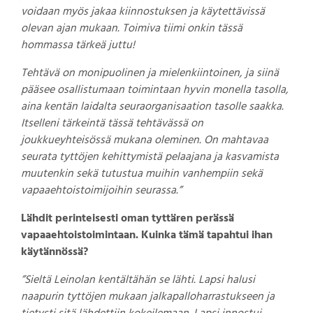
voidaan myös jakaa kiinnostuksen ja käytettävissä
olevan ajan mukaan. Toimiva tiimi onkin tässä
hommassa tärkeä juttu!
Tehtävä on monipuolinen ja mielenkiintoinen, ja siinä
pääsee osallistumaan toimintaan hyvin monella tasolla,
aina kentän laidalta seuraorganisaation tasolle saakka.
Itselleni tärkeintä tässä tehtävässä on
joukkueyhteisössä mukana oleminen. On mahtavaa
seurata tyttöjen kehittymistä pelaajana ja kasvamista
muutenkin sekä tutustua muihin vanhempiin sekä
vapaaehtoistoimijoihin seurassa.”
Lähdit perinteisesti oman tyttären perässä
vapaaehtoistoimintaan. Kuinka tämä tapahtui ihan
käytännössä?
”Sieltä Leinolan kentältähän se lähti. Lapsi halusi
naapurin tyttöjen mukaan jalkapalloharrastukseen ja