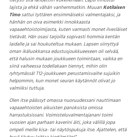
tietysti sitä lähdettiin kokeilemaan. Lapsi innostui
lajista ja ehkä vähän vanhemmatkin. Muuan
Kotilaisen
Timo
sattui tyttären ensimmäiseksi valmentajaksi, ja
hänhän on oiva esimerkki innokkaasta
vapaaehtoistoimijasta, kuten varmasti monet ilvesläiset
tietävät. Hän osasi tarjoilla sopivasti hommia kentän
laidalle ja sai houkuteltua mukaan. Lapsen siirryttyä
oman ikäluokkansa edustusjoukkueeseen oli selvää,
että halusin mukaan joukkueen toimintaan, vaikka en
siinä vaiheessa todellakaan tiennyt, mihin olin
ryhtymässä! T12-joukkueen perustamisvaihe sujuikin
helpommin, kun monet seuran käytännöt olivat jo
valmiiksi tuttuja.
Olen itse päässyt omassa nuoruudessani nauttimaan
vapaaehtoisten aikuisten panoksista omissa
harrastuksissani. Voimisteluvalmentajanani toimi
vuosien ajan parhaan kaverini äiti, joka välillä jopa
ompeli meille kisa- tai näytöspukuja itse. Ajattelen, että