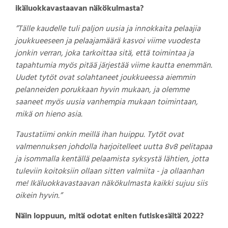
ikäluokkavastaavan näkökulmasta?
”Tälle kaudelle tuli paljon uusia ja innokkaita pelaajia
joukkueeseen ja pelaajamäärä kasvoi viime vuodesta
jonkin verran, joka tarkoittaa sitä, että toimintaa ja
tapahtumia myös pitää järjestää viime kautta enemmän.
Uudet tytöt ovat solahtaneet joukkueessa aiemmin
pelanneiden porukkaan hyvin mukaan, ja olemme
saaneet myös uusia vanhempia mukaan toimintaan,
mikä on hieno asia.
Taustatiimi onkin meillä ihan huippu. Tytöt ovat
valmennuksen johdolla harjoitelleet uutta 8v8 pelitapaa
ja isommalla kentällä pelaamista syksystä lähtien, jotta
tuleviin koitoksiin ollaan sitten valmiita - ja ollaanhan
me! Ikäluokkavastaavan näkökulmasta kaikki sujuu siis
oikein hyvin.”
Näin loppuun, mitä odotat eniten futiskesältä 2022?