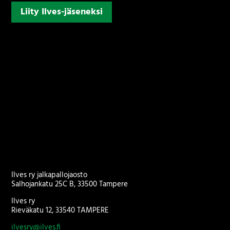
Liity Ilves-jäseneksi
Ilves ry jalkapallojaosto
Salhojankatu 25C B, 33500 Tampere
Ilves ry
Rieväkatu 12, 33540 TAMPERE
ilvesry@ilves.fi