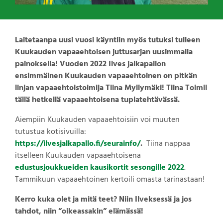
Laitetaanpa uusi vuosi käyntiin myös tutuksi tulleen
Kuukauden vapaaehtoisen juttusarjan uusimmalla
painoksella! Vuoden 2022 Ilves jalkapallon
ensimmäinen Kuukauden vapaaehtoinen on pitkän
linjan vapaaehtoistoimija Tiina Myllymäki! Tiina Toimii
tällä hetkellä vapaaehtoisena tuplatehtävässä.
Aiempiin Kuukauden vapaaehtoisiin voi muuten
tutustua kotisivuilla:
https://ilvesjalkapallo.fi/seurainfo/
.
Tiina nappaa
itselleen Kuukauden vapaaehtoisena
edustusjoukkueiden kausikortit sesongille 2022
.
Tammikuun vapaaehtoinen kertoili omasta tarinastaan!
Kerro kuka olet ja mitä teet? Niin Ilveksessä ja jos
tahdot, niin ”oikeassakin” elämässä!