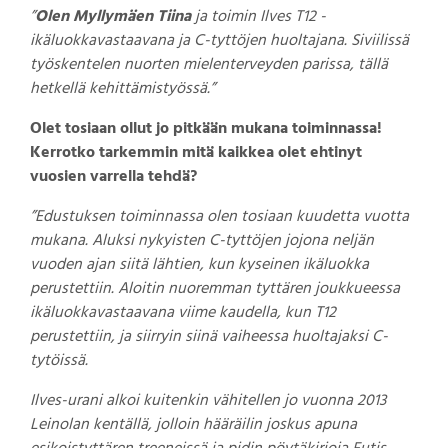
”
Olen Myllymäen Tiina
ja toimin Ilves T12 -
ikäluokkavastaavana ja C-tyttöjen huoltajana. Siviilissä
työskentelen nuorten mielenterveyden parissa, tällä
hetkellä kehittämistyössä.”
Olet tosiaan ollut jo pitkään mukana toiminnassa!
Kerrotko tarkemmin mitä kaikkea olet ehtinyt
vuosien varrella tehdä?
”Edustuksen toiminnassa olen tosiaan kuudetta vuotta
mukana. Aluksi nykyisten C-tyttöjen jojona neljän
vuoden ajan siitä lähtien, kun kyseinen ikäluokka
perustettiin. Aloitin nuoremman tyttären joukkueessa
ikäluokkavastaavana viime kaudella, kun T12
perustettiin, ja siirryin siinä vaiheessa huoltajaksi C-
tytöissä.
Ilves-urani alkoi kuitenkin vähitellen jo vuonna 2013
Leinolan kentällä, jolloin hääräilin joskus apuna