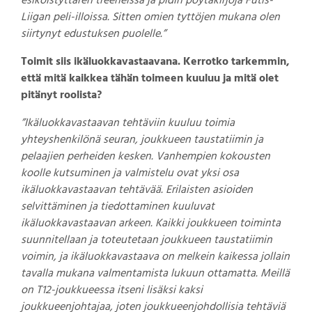
esikoistyttären treeneissä ja pidin pöytäkirjoja Futis-
Liigan peli-illoissa. Sitten omien tyttöjen mukana olen
siirtynyt edustuksen puolelle.”
Toimit siis ikäluokkavastaavana. Kerrotko tarkemmin,
että mitä kaikkea tähän toimeen kuuluu ja mitä olet
pitänyt roolista?
”Ikäluokkavastaavan tehtäviin kuuluu toimia
yhteyshenkilönä seuran, joukkueen taustatiimin ja
pelaajien perheiden kesken. Vanhempien kokousten
koolle kutsuminen ja valmistelu ovat yksi osa
ikäluokkavastaavan tehtävää. Erilaisten asioiden
selvittäminen ja tiedottaminen kuuluvat
ikäluokkavastaavan arkeen. Kaikki joukkueen toiminta
suunnitellaan ja toteutetaan joukkueen taustatiimin
voimin, ja ikäluokkavastaava on melkein kaikessa jollain
tavalla mukana valmentamista lukuun ottamatta. Meillä
on T12-joukkueessa itseni lisäksi kaksi
joukkueenjohtajaa, joten joukkueenjohdollisia tehtäviä