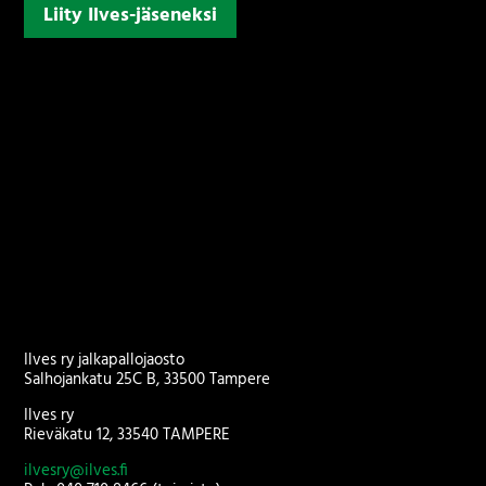
Liity Ilves-jäseneksi
Ilves ry jalkapallojaosto
Salhojankatu 25C B, 33500 Tampere
Ilves ry
Rieväkatu 12, 33540 TAMPERE
ilvesry@ilves.fi