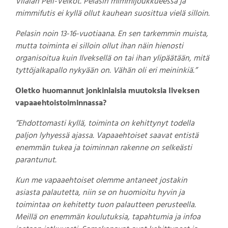
Viialan Peli-Veikot. Pelasin mimmijoukkueessa ja
mimmifutis ei kyllä ollut kauhean suosittua vielä silloin.
Pelasin noin 13-16-vuotiaana. En sen tarkemmin muista,
mutta toiminta ei silloin ollut ihan näin hienosti
organisoitua kuin Ilveksellä on tai ihan ylipäätään, mitä
tyttöjalkapallo nykyään on. Vähän oli eri meininkiä.”
Oletko huomannut jonkinlaisia muutoksia Ilveksen
vapaaehtoistoiminnassa?
”Ehdottomasti kyllä, toiminta on kehittynyt todella
paljon lyhyessä ajassa. Vapaaehtoiset saavat entistä
enemmän tukea ja toiminnan rakenne on selkeästi
parantunut.
Kun me vapaaehtoiset olemme antaneet jostakin
asiasta palautetta, niin se on huomioitu hyvin ja
toimintaa on kehitetty tuon palautteen perusteella.
Meillä on enemmän koulutuksia, tapahtumia ja infoa