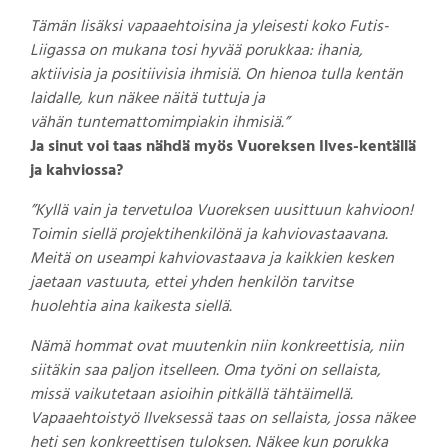
Tämän lisäksi vapaaehtoisina ja yleisesti koko Futis-
Liigassa on mukana tosi hyvää porukkaa: ihania,
aktiivisia ja positiivisia ihmisiä. On hienoa tulla kentän
laidalle, kun näkee näitä tuttuja ja
vähän tuntemattomimpiakin ihmisiä.”
Ja sinut voi taas nähdä myös Vuoreksen Ilves-kentällä
ja kahviossa?
”Kyllä vain ja tervetuloa Vuoreksen uusittuun kahvioon!
Toimin siellä projektihenkilönä ja kahviovastaavana.
Meitä on useampi kahviovastaava ja kaikkien kesken
jaetaan vastuuta, ettei yhden henkilön tarvitse
huolehtia aina kaikesta siellä.
Nämä hommat ovat muutenkin niin konkreettisia, niin
siitäkin saa paljon itselleen. Oma työni on sellaista,
missä vaikutetaan asioihin pitkällä tähtäimellä.
Vapaaehtoistyö Ilveksessä taas on sellaista, jossa näkee
heti sen konkreettisen tuloksen. Näkee kun porukka