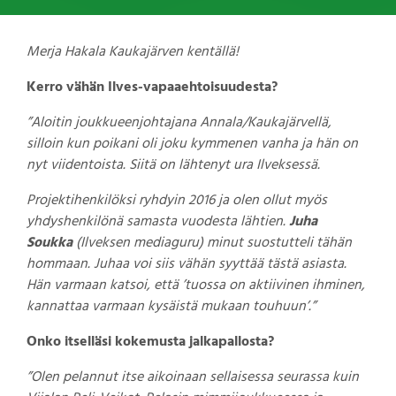
Merja Hakala Kaukajärven kentällä!
Kerro vähän Ilves-vapaaehtoisuudesta?
”Aloitin joukkueenjohtajana Annala/Kaukajärvellä,
silloin kun poikani oli joku kymmenen vanha ja hän on
nyt viidentoista. Siitä on lähtenyt ura Ilveksessä.
Projektihenkilöksi ryhdyin 2016 ja olen ollut myös
yhdyshenkilönä samasta vuodesta lähtien.
Juha
Soukka
(Ilveksen mediaguru) minut suostutteli tähän
hommaan. Juhaa voi siis vähän syyttää tästä asiasta.
Hän varmaan katsoi, että ’tuossa on aktiivinen ihminen,
kannattaa varmaan kysäistä mukaan touhuun’.”
Onko itselläsi kokemusta jalkapallosta?
”Olen pelannut itse aikoinaan sellaisessa seurassa kuin