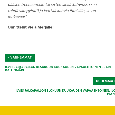
pääsee treenaamaan tai sitten siellä kahviossa saa
tehdä sämpylöitä ja keittää kahvia ihmisille, se on
mukavaa!”
Onnittelut vielä Merjalle!
‹
VANHEMMAT
ILVES JALKAPALLON KESÄKUUN KUUKAUDEN VAPAAEHTOINEN – JARI
KALLIOMÄKI
UUDEMMA
ILVES JALKAPALLON ELOKUUN KUUKAUDEN VAPAAEHTOINEN: IL
IVAN