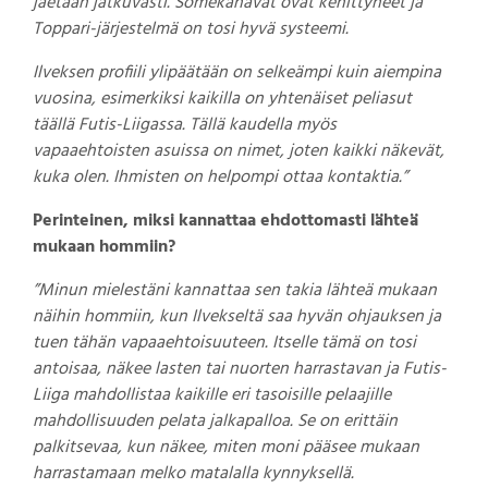
jaetaan jatkuvasti. Somekanavat ovat kehittyneet ja
Toppari-järjestelmä on tosi hyvä systeemi.
Ilveksen profiili ylipäätään on selkeämpi kuin aiempina
vuosina, esimerkiksi kaikilla on yhtenäiset peliasut
täällä Futis-Liigassa. Tällä kaudella myös
vapaaehtoisten asuissa on nimet, joten kaikki näkevät,
kuka olen. Ihmisten on helpompi ottaa kontaktia.”
Perinteinen, miksi kannattaa ehdottomasti lähteä
mukaan hommiin?
”Minun mielestäni kannattaa sen takia lähteä mukaan
näihin hommiin, kun Ilvekseltä saa hyvän ohjauksen ja
tuen tähän vapaaehtoisuuteen. Itselle tämä on tosi
antoisaa, näkee lasten tai nuorten harrastavan ja Futis-
Liiga mahdollistaa kaikille eri tasoisille pelaajille
mahdollisuuden pelata jalkapalloa. Se on erittäin
palkitsevaa, kun näkee, miten moni pääsee mukaan
harrastamaan melko matalalla kynnyksellä.