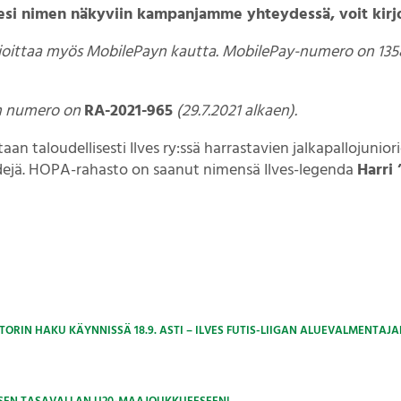
ksesi nimen näkyviin kampanjamme yhteydessä, voit kirjo
ahjoittaa myös MobilePayn kautta. MobilePay-numero on 1358
an numero on
RA-2021-965
(29.7.2021 alkaen).
n taloudellisesti Ilves ry:ssä harrastavien jalkapallojunior
dejä. HOPA-rahasto on saanut nimensä Ilves-legenda
Harri 
RIN HAKU KÄYNNISSÄ 18.9. ASTI – ILVES FUTIS-LIIGAN ALUEVALMENTAJA