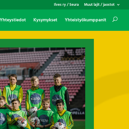
Ilves ry / Seura
Muut lajit / jaostot
Yhteystiedot
Kysymykset
Yhteistyökumppanit