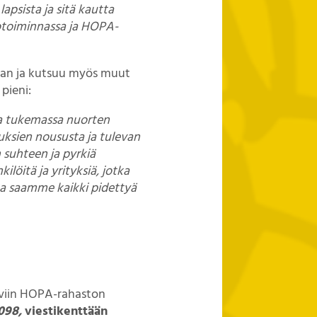
apsista ja sitä kautta
lotoiminnassa ja HOPA-
taan ja kutsuu myös muut
 pieni:
ana tukemassa nuorten
ksien noususta ja tulevan
n suhteen ja pyrkiä
öitä ja yrityksiä, jotka
ta saamme kaikki pidettyä
yviin HOPA-rahaston
098,
viestikenttään