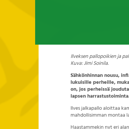
Ilveksen pallopoikien ja pa
Kuva: Jimi Soinila.
Sähkönhinnan nousu, inf
lukuisille perheille, mu
on, jos perheissä joudut
lapsen harrastustoiminta
Ilves jalkapallo aloittaa 
mahdollisimman montaa las
Haastammekin nyt eri alan