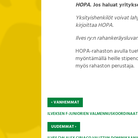
HOPA
. Jos haluat yrity
Yksityishenkilöt voivat l
kirjoittaa HOPA.
Ilves ry:n rahankeräysluv
HOPA-rahaston avulla tuetaa
myöntämällä heille stipen
myös rahaston perustaja.
‹
VANHEMMAT
ILVEKSEN F-JUNIORIEN VALMENNUSKOORDINAATTO
›
UUDEMMAT