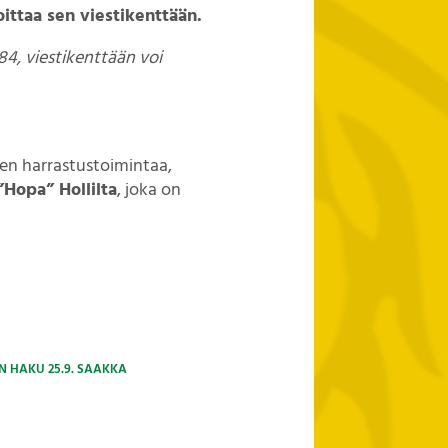
ittaa sen viestikenttään.
4, viestikenttään voi
ien harrastustoimintaa,
”Hopa” Hollilta
, joka on
N HAKU 25.9. SAAKKA