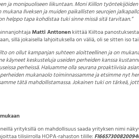
n ja monipuoliseen liikuntaan. Moni Kiillon työntekijöiden l
mukana Ilveksen ja muiden paikallisten seurojen jalkapal
n helppo tapa kohdistaa tuki sinne missä sitä tarvitaan.”
iminnanjohtaja
Matti Anttonen
kiittää Kiiltoa panostukses
 sillä jokaisella lahjoituksella on väliä, oli se sitten iso tai
iilto on ollut kampanjan suhteen aloitteellinen ja on muk
e käyneet keskusteluja useiden perheiden kanssa kustannu
useissa perheissä. Haluamme olla seurana proaktiivisia asia
perheiden mukanaolo toiminnassamme ja etsimme nyt henkil
samme tätä mahdollistamassa. Jokainen tuki on tärkeä, jot
 mukaan
illä yrityksillä on mahdollisuus saada yrityksen nimi näk
joittaa tilisiirrolla HOPA-rahaston tilille:
FI6657300820094