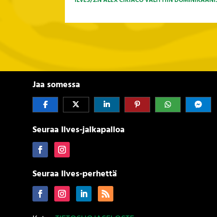
ILVES/2:N ALEX CIRIACO VALITTIIN DOMINIKAA
Jaa somessa
Seuraa Ilves-jalkapalloa
Seuraa Ilves-perhettä