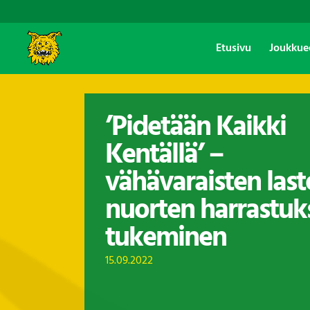
Etusivu
Joukkue
’Pidetään Kaikki
Kentällä’ –
vähävaraisten last
nuorten harrastuk
tukeminen
15.09.2022