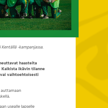
i Kentällä -kampanjassa.
heuttavat haasteita
Kaikista ikävin tilanne
vai vaihtoehtoisesti
än auttamaan
kellä.
n usealle lapselle