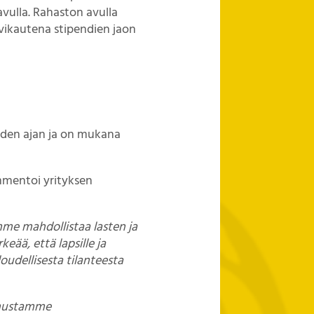
avulla. Rahaston avulla
lvikautena stipendien jaon
oden ajan ja on mukana
mentoi yrityksen
mme mahdollistaa lasten ja
eää, että lapsille ja
oudellisesta tilanteesta
annustamme