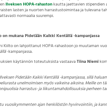
sen
Ilveksen HOPA-rahaston
kautta jaettavien stipendien 
aisten lasten ja nuorten harrastustoimintaa ja tulevana ta
ttavasti normaalia suurempi.
o on mukana Pidetään Kaikki Kentällä -kampanjassa
ni Kiilto on lahjoittanut HOPA-rahastoon jo muutaman vu
ällä
-kampanjassa.
uuksien käytännön toteutuksista vastaava
Tiina Niemi
kom
 Ilveksen Pidetään Kaikki Kentällä -kampanjassa, sillä halua
liurasta unelmoimisen myös vaikeina aikoina. Meille on tärk
nipuolisia harrastus- ja liikuntamahdollisuuksia perheen tal
ttu vuosikymmenten ajan henkilöstön hyvinvointiin, ja k