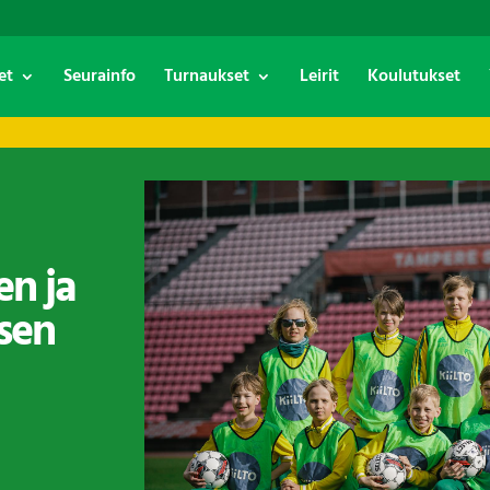
et
Seurainfo
Turnaukset
Leirit
Koulutukset
en ja
sen