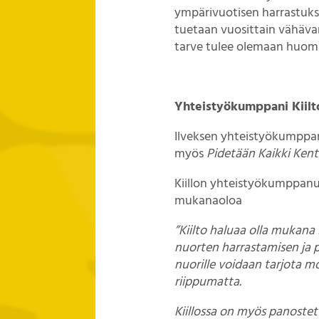
ympärivuotisen harrastuk
tuetaan vuosittain vähävar
tarve tulee olemaan huoma
Yhteistyökumppani Kiilt
Ilveksen yhteistyökumppa
myös
Pidetään Kaikki Kent
Kiillon yhteistyökumppan
mukanaoloa
”Kiilto haluaa olla mukana
nuorten harrastamisen ja pe
nuorille voidaan tarjota mo
riippumatta.
Kiillossa on myös panoste