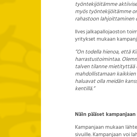
työntekijöitämme aktiivisee
myös työntekijöitämme on 
rahastoon lahjoittaminen o
Ilves jalkapallojaoston to
yritykset mukaan kampanjaan,
”On todella hienoa, että K
harrastustoimintaa. Olemm
talven tilanne mietityttää 
mahdollistamaan kaikkien 
haluavat olla meidän kans
kentillä.”
Näin pääset kampanjaan
Kampanjaan mukaan lähtene
sivuille. Kampanjaan voi lah