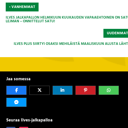
‹
VANHEMMAT
ILVES JALKAPALLON HELMIKUUN KUUKAUDEN VAPAAEHTOINEN ON SAT
LEJMAN – ONNITTELUT SATU!
UUDEMMA
ILVES PLUS SIIRTYI OSAKSI MEHILÄISTÄ MAALISKUUN ALUSTA LÄHT
Jaa somessa
Seuraa Ilves-jalkapalloa