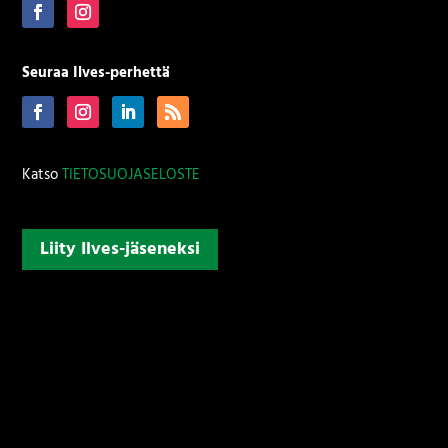
Seuraa Ilves-perhettä
Katso
TIETOSUOJASELOSTE
Liity Ilves-jäseneksi