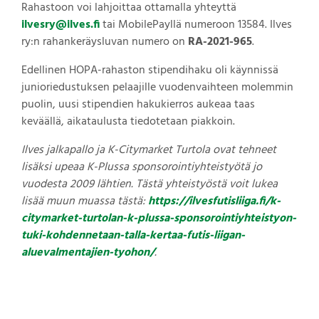
Rahastoon voi lahjoittaa ottamalla yhteyttä
ilvesry@ilves.fi
tai MobilePayllä numeroon 13584. Ilves
ry:n rahankeräysluvan numero on
RA-2021-965
.
Edellinen HOPA-rahaston stipendihaku oli käynnissä
junioriedustuksen pelaajille vuodenvaihteen molemmin
puolin, uusi stipendien hakukierros aukeaa taas
keväällä, aikataulusta tiedotetaan piakkoin.
Ilves jalkapallo ja K-Citymarket Turtola ovat tehneet
lisäksi upeaa K-Plussa sponsorointiyhteistyötä jo
vuodesta 2009 lähtien. Tästä yhteistyöstä voit lukea
lisää muun muassa tästä:
https://ilvesfutisliiga.fi/k-
citymarket-turtolan-k-plussa-sponsorointiyhteistyon-
tuki-kohdennetaan-talla-kertaa-futis-liigan-
aluevalmentajien-tyohon/
.