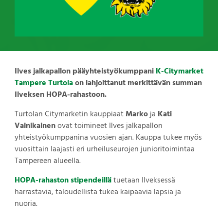
Ilves jalkapallon pääyhteistyökumppani
K-Citymarket
Tampere Turtola
on lahjoittanut merkittävän summan
Ilveksen HOPA-rahastoon.
Turtolan Citymarketin kauppiaat
Marko
ja
Kati
Vainikainen
ovat toimineet Ilves jalkapallon
yhteistyökumppanina vuosien ajan. Kauppa tukee myös
vuosittain laajasti eri urheiluseurojen junioritoimintaa
Tampereen alueella.
HOPA-rahaston stipendeillä
tuetaan Ilveksessä
harrastavia, taloudellista tukea kaipaavia lapsia ja
nuoria.