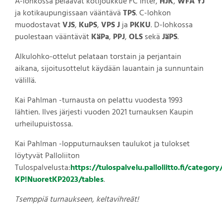
A-lohkossa pelaavat kotijoukkue FC Inter,
HJK
,
WFA YJ
ja kotikaupungissaan vääntävä
TPS
. C-lohkon
muodostavat
VJS
,
KuPS
,
VPS J
ja
PKKU
. D-lohkossa
puolestaan vääntävät
KäPa
,
PPJ
,
OLS
sekä
JäPS
.
Alkulohko-ottelut pelataan torstain ja perjantain
aikana, sijoitusottelut käydään lauantain ja sunnuntain
välillä.
Kai Pahlman -turnausta on pelattu vuodesta 1993
lähtien. Ilves järjesti vuoden 2021 turnauksen Kaupin
urheilupuistossa.
Kai Pahlman -lopputurnauksen taulukot ja tulokset
löytyvät Palloliiton
Tulospalvelusta:
https://tulospalvelu.palloliitto.fi/category
KP!NuoretKP2023/tables
.
Tsemppiä turnaukseen, keltavihreät!