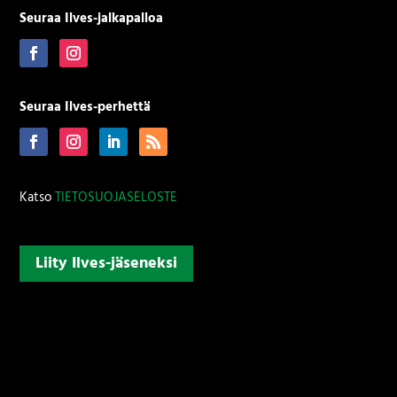
Seuraa Ilves-jalkapalloa
Seuraa Ilves-perhettä
Katso
TIETOSUOJASELOSTE
Liity Ilves-jäseneksi