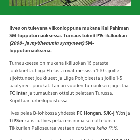
Ilves on tulevana viikonloppuna mukana Kai Pahlman
SM-lopputurnauksessa. Turnaus toimii P15-ikäluokan
(2008- ja myöhemmin syntyneet)
SM-
lopputurnauksena.
Turnauksessa on mukana ikäluokan 16 parasta
joukkuetta. Liiga Etelästä ovat messissä 1-10 sijoille
sijoittuneet joukkueet ja Liiga Pohjoisesta sijoille 1-5
päätyneet porukat. Tämän vuoden turnauksen järjestää
FC Inter
ja turnauksen ottelut pelataan Turussa,
Kupittaan urheilupuistossa.
Ilves pelaa B-lohkossa yhdessä
FC Hongan
,
SJK-j YJ:n
ja
TiPS:n
kanssa. Ilves pelaa ensimmäisen ottelunsa
Tikkurilan Palloseuraa vastaan
torstaina kello 17:15
.