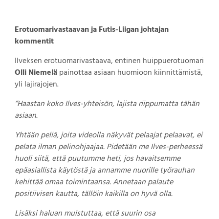
Erotuomarivastaavan ja Futis-Liigan johtajan
kommentit
Ilveksen erotuomarivastaava, entinen huippuerotuomari
Olli Niemelä
painottaa asiaan huomioon kiinnittämistä,
yli lajirajojen.
”Haastan koko Ilves-yhteisön, lajista riippumatta tähän
asiaan.
Yhtään peliä, joita videolla näkyvät pelaajat pelaavat, ei
pelata ilman pelinohjaajaa. Pidetään me Ilves-perheessä
huoli siitä, että puutumme heti, jos havaitsemme
epäasiallista käytöstä ja annamme nuorille työrauhan
kehittää omaa toimintaansa. Annetaan palaute
positiivisen kautta, tällöin kaikilla on hyvä olla.
Lisäksi haluan muistuttaa, että suurin osa