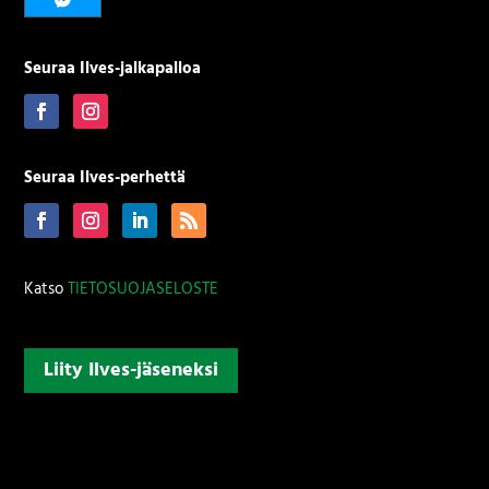
Seuraa Ilves-jalkapalloa
Seuraa Ilves-perhettä
Katso
TIETOSUOJASELOSTE
Liity Ilves-jäseneksi