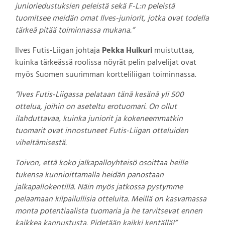
junioriedustuksien peleistä sekä F-L:n peleistä
tuomitsee meidän omat Ilves-juniorit, jotka ovat todella
tärkeä pitää toiminnassa mukana.”
Ilves Futis-Liigan johtaja
Pekka Huikuri
muistuttaa,
kuinka tärkeässä roolissa nöyrät pelin palvelijat ovat
myös Suomen suurimman kortteliliigan toiminnassa.
”Ilves Futis-Liigassa pelataan tänä kesänä yli 500
ottelua, joihin on aseteltu erotuomari. On ollut
ilahduttavaa, kuinka juniorit ja kokeneemmatkin
tuomarit ovat innostuneet Futis-Liigan otteluiden
viheltämisestä.
Toivon, että koko jalkapalloyhteisö osoittaa heille
tukensa kunnioittamalla heidän panostaan
jalkapallokentillä. Näin myös jatkossa pystymme
pelaamaan kilpailullisia otteluita. Meillä on kasvamassa
monta potentiaalista tuomaria ja he tarvitsevat ennen
kaikkea kannustusta. Pidetään kaikki kentällä!”