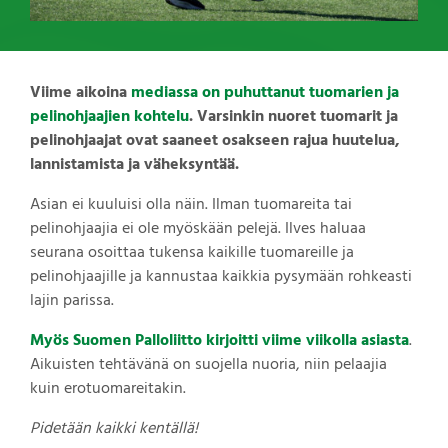
Viime aikoina
mediassa on puhuttanut tuomarien ja
pelinohjaajien kohtelu
. Varsinkin nuoret tuomarit ja
pelinohjaajat ovat saaneet osakseen rajua huutelua,
lannistamista ja väheksyntää.
Asian ei kuuluisi olla näin. Ilman tuomareita tai
pelinohjaajia ei ole myöskään pelejä. Ilves haluaa
seurana osoittaa tukensa kaikille tuomareille ja
pelinohjaajille ja kannustaa kaikkia pysymään rohkeasti
lajin parissa.
Myös Suomen Palloliitto kirjoitti viime viikolla asiasta
.
Aikuisten tehtävänä on suojella nuoria, niin pelaajia
kuin erotuomareitakin.
Pidetään kaikki kentällä!