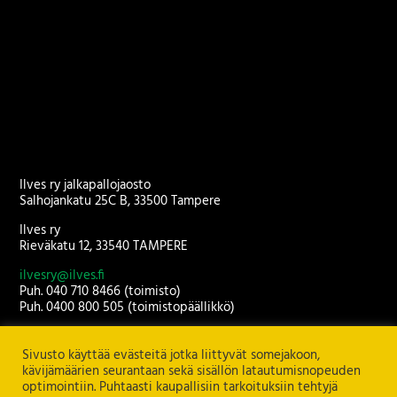
Ilves ry jalkapallojaosto
Salhojankatu 25C B, 33500 Tampere
Ilves ry
Rieväkatu 12, 33540 TAMPERE
ilvesry@ilves.fi
Puh. 040 710 8466 (toimisto)
Puh. 0400 800 505 (toimistopäällikkö)
Toimisto avoinna arkisin klo 9.00-16.00.
Sivusto käyttää evästeitä jotka liittyvät somejakoon,
kävijämäärien seurantaan sekä sisällön latautumisnopeuden
optimointiin. Puhtaasti kaupallisiin tarkoituksiin tehtyjä
Copyright
2026
© Ilves ry. All Rights Reserved.