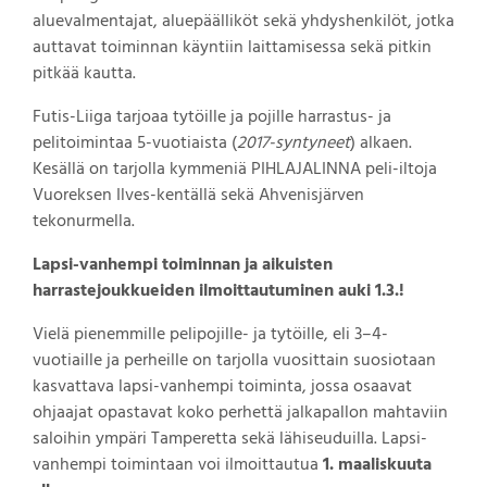
aluevalmentajat, aluepäälliköt sekä yhdyshenkilöt, jotka
auttavat toiminnan käyntiin laittamisessa sekä pitkin
pitkää kautta.
Futis-Liiga tarjoaa tytöille ja pojille harrastus- ja
pelitoimintaa 5-vuotiaista (
2017-syntyneet
) alkaen.
Kesällä on tarjolla kymmeniä PIHLAJALINNA peli-iltoja
Vuoreksen Ilves-kentällä sekä Ahvenisjärven
tekonurmella.
Lapsi-vanhempi toiminnan ja aikuisten
harrastejoukkueiden ilmoittautuminen auki 1.3.!
Vielä pienemmille pelipojille- ja tytöille, eli 3–4-
vuotiaille ja perheille on tarjolla vuosittain suosiotaan
kasvattava lapsi-vanhempi toiminta, jossa osaavat
ohjaajat opastavat koko perhettä jalkapallon mahtaviin
saloihin ympäri Tamperetta sekä lähiseuduilla. Lapsi-
vanhempi toimintaan voi ilmoittautua
1. maaliskuuta