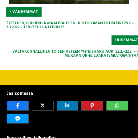
‹
VANHEMMAT
TYTTÖJEN, POIKIEN JA MAALIVAHTIEN HIIHTOLOMAN FUTISLEIRI 28.2 –
2.3.2022 – TERVETULOA LEIRILLE!
UUDEMMA
VALTAKUNNALLINEN TOISEN ASTEEN YHTEISHAKU AUKI 22.2.–22.3. – 
MUKAAN URHEILUAKATEMIATOIMINTA
Jaa somessa
Seuraa Ilves-jalkapalloa