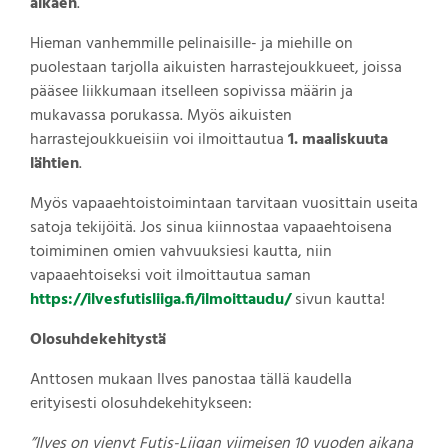
alkaen
.
Hieman vanhemmille pelinaisille- ja miehille on
puolestaan tarjolla aikuisten harrastejoukkueet, joissa
pääsee liikkumaan itselleen sopivissa määrin ja
mukavassa porukassa. Myös aikuisten
harrastejoukkueisiin voi ilmoittautua
1. maaliskuuta
lähtien
.
Myös vapaaehtoistoimintaan tarvitaan vuosittain useita
satoja tekijöitä. Jos sinua kiinnostaa vapaaehtoisena
toimiminen omien vahvuuksiesi kautta, niin
vapaaehtoiseksi voit ilmoittautua saman
https://ilvesfutisliiga.fi/ilmoittaudu/
sivun kautta!
Olosuhdekehitystä
Anttosen mukaan Ilves panostaa tällä kaudella
erityisesti olosuhdekehitykseen:
”Ilves on vienyt Futis-Liigan viimeisen 10 vuoden aikana