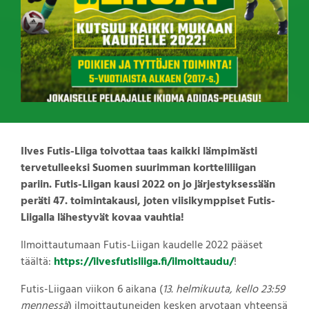
Ilves Futis-Liiga toivottaa taas kaikki lämpimästi
tervetulleeksi Suomen suurimman kortteliliigan
pariin. Futis-Liigan kausi 2022 on jo järjestyksessään
peräti 47. toimintakausi, joten viisikymppiset Futis-
Liigalla lähestyvät kovaa vauhtia!
Ilmoittautumaan Futis-Liigan kaudelle 2022 pääset
täältä:
https://ilvesfutisliiga.fi/ilmoittaudu/
!
Futis-Liigaan viikon 6 aikana (
13. helmikuuta, kello 23:59
mennessä
) ilmoittautuneiden kesken arvotaan yhteensä