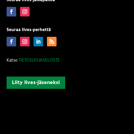
Seuraa Ilves-perhettä
Katso
TIETOSUOJASELOSTE
Liity Ilves-jäseneksi