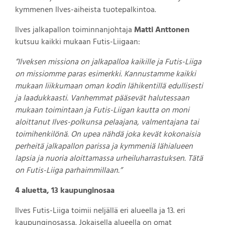
kymmenen Ilves-aiheista tuotepalkintoa.
Ilves jalkapallon toiminnanjohtaja
Matti Anttonen
kutsuu kaikki mukaan Futis-Liigaan:
”Ilveksen missiona on jalkapalloa kaikille ja Futis-Liiga
on missiomme paras esimerkki. Kannustamme kaikki
mukaan liikkumaan oman kodin lähikentillä edullisesti
ja laadukkaasti. Vanhemmat pääsevät halutessaan
mukaan toimintaan ja Futis-Liigan kautta on moni
aloittanut Ilves-polkunsa pelaajana, valmentajana tai
toimihenkilönä. On upea nähdä joka kevät kokonaisia
perheitä jalkapallon parissa ja kymmeniä lähialueen
lapsia ja nuoria aloittamassa urheiluharrastuksen. Tätä
on Futis-Liiga parhaimmillaan.”
4 aluetta, 13 kaupunginosaa
Ilves Futis-Liiga toimii neljällä eri alueella ja 13. eri
kaupunginosassa. Jokaisella alueella on omat