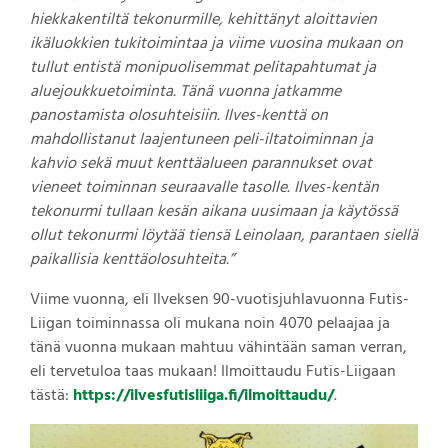
hiekkakentiltä tekonurmille, kehittänyt aloittavien
ikäluokkien tukitoimintaa ja viime vuosina mukaan on
tullut entistä monipuolisemmat pelitapahtumat ja
aluejoukkuetoiminta. Tänä vuonna jatkamme
panostamista olosuhteisiin. Ilves-kenttä on
mahdollistanut laajentuneen peli-iltatoiminnan ja
kahvio sekä muut kenttäalueen parannukset ovat
vieneet toiminnan seuraavalle tasolle. Ilves-kentän
tekonurmi tullaan kesän aikana uusimaan ja käytössä
ollut tekonurmi löytää tiensä Leinolaan, parantaen siellä
paikallisia kenttäolosuhteita.”
Viime vuonna, eli Ilveksen 90-vuotisjuhlavuonna Futis-
Liigan toiminnassa oli mukana noin 4070 pelaajaa ja
tänä vuonna mukaan mahtuu vähintään saman verran,
eli tervetuloa taas mukaan! Ilmoittaudu Futis-Liigaan
tästä:
https://ilvesfutisliiga.fi/ilmoittaudu/
.