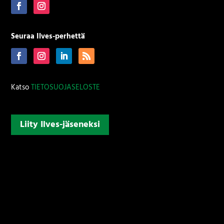
Seuraa Ilves-perhettä
Katso
TIETOSUOJASELOSTE
Liity Ilves-jäseneksi