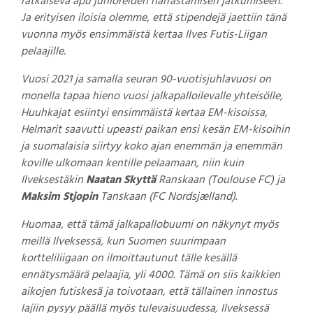
ratkaiseva apu junioreiden harrastamisen jatkumiseen.
Ja erityisen iloisia olemme, että stipendejä jaettiin tänä
vuonna myös ensimmäistä kertaa Ilves Futis-Liigan
pelaajille.
Vuosi 2021 ja samalla seuran 90-vuotisjuhlavuosi on
monella tapaa hieno vuosi jalkapalloilevalle yhteisölle,
Huuhkajat esiintyi ensimmäistä kertaa EM-kisoissa,
Helmarit saavutti upeasti paikan ensi kesän EM-kisoihin
ja suomalaisia siirtyy koko ajan enemmän ja enemmän
koville ulkomaan kentille pelaamaan, niin kuin
Ilveksestäkin
Naatan Skyttä
Ranskaan (Toulouse FC) ja
Maksim Stjopin
Tanskaan (
FC Nordsjælland).
Huomaa, että tämä jalkapallobuumi on näkynyt myös
meillä Ilveksessä, kun Suomen suurimpaan
kortteliliigaan on ilmoittautunut tälle kesällä
ennätysmäärä pelaajia, yli 4000. Tämä on siis kaikkien
aikojen futiskesä ja toivotaan, että tällainen innostus
lajiin pysyy päällä myös tulevaisuudessa, Ilveksessä