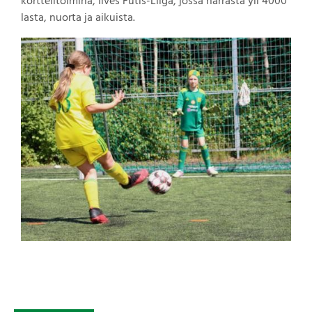
korttelitoimina, Ilves Futis-Liiga, jossa harrasta yli 4000
lasta, nuorta ja aikuista.