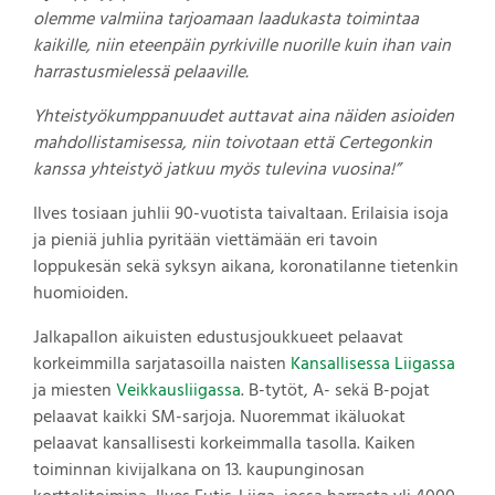
olemme valmiina tarjoamaan laadukasta toimintaa
kaikille, niin eteenpäin pyrkiville nuorille kuin ihan vain
harrastusmielessä pelaaville.
Yhteistyökumppanuudet auttavat aina näiden asioiden
mahdollistamisessa, niin toivotaan että Certegonkin
kanssa yhteistyö jatkuu myös tulevina vuosina!”
Ilves tosiaan juhlii 90-vuotista taivaltaan. Erilaisia isoja
ja pieniä juhlia pyritään viettämään eri tavoin
loppukesän sekä syksyn aikana, koronatilanne tietenkin
huomioiden.
Jalkapallon aikuisten edustusjoukkueet pelaavat
korkeimmilla sarjatasoilla naisten
Kansallisessa Liigassa
ja miesten
Veikkausliigassa
. B-tytöt, A- sekä B-pojat
pelaavat kaikki SM-sarjoja. Nuoremmat ikäluokat
pelaavat kansallisesti korkeimmalla tasolla. Kaiken
toiminnan kivijalkana on 13. kaupunginosan