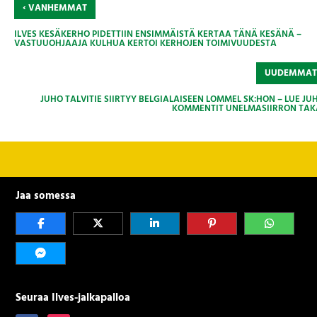
‹
VANHEMMAT
ILVES KESÄKERHO PIDETTIIN ENSIMMÄISTÄ KERTAA TÄNÄ KESÄNÄ –
VASTUUOHJAAJA KULHUA KERTOI KERHOJEN TOIMIVUUDESTA
UUDEMMA
JUHO TALVITIE SIIRTYY BELGIALAISEEN LOMMEL SK:HON – LUE JU
KOMMENTIT UNELMASIIRRON TAK
Jaa somessa
Seuraa Ilves-jalkapalloa