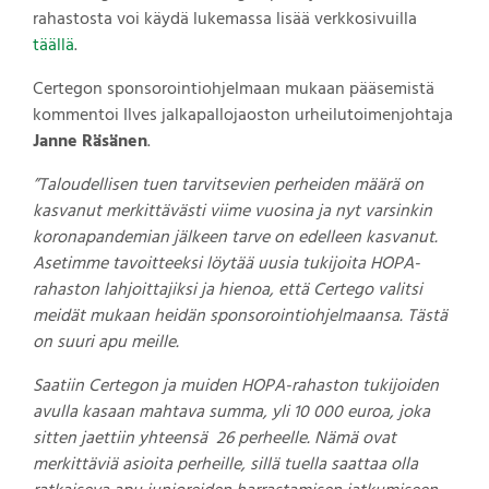
rahastosta voi käydä lukemassa lisää verkkosivuilla
täällä
.
Certegon sponsorointiohjelmaan mukaan pääsemistä
kommentoi Ilves jalkapallojaoston urheilutoimenjohtaja
Janne Räsänen
.
”Taloudellisen tuen tarvitsevien perheiden määrä on
kasvanut merkittävästi viime vuosina ja nyt varsinkin
koronapandemian jälkeen tarve on edelleen kasvanut.
Asetimme tavoitteeksi löytää uusia tukijoita HOPA-
rahaston lahjoittajiksi ja hienoa, että Certego valitsi
meidät mukaan heidän sponsorointiohjelmaansa. Tästä
on suuri apu meille.
Saatiin Certegon ja muiden HOPA-rahaston tukijoiden
avulla kasaan mahtava summa, yli 10 000 euroa, joka
sitten jaettiin yhteensä 26 perheelle. Nämä ovat
merkittäviä asioita perheille, sillä tuella saattaa olla