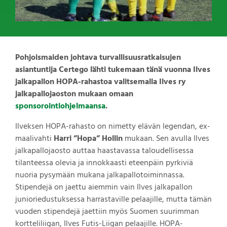
Pohjoismaiden johtava turvallisuusratkaisujen
asiantuntija Certego lähti tukemaan tänä vuonna Ilves
jalkapallon HOPA-rahastoa valitsemalla Ilves ry
jalkapallojaoston mukaan omaan
sponsorointiohjelmaansa
.
Ilveksen HOPA-rahasto on nimetty elävän legendan, ex-
maalivahti
Harri ”Hopa” Hollin
mukaan. Sen avulla Ilves
jalkapallojaosto auttaa haastavassa taloudellisessa
tilanteessa olevia ja innokkaasti eteenpäin pyrkiviä
nuoria pysymään mukana jalkapallotoiminnassa.
Stipendejä on jaettu aiemmin vain Ilves jalkapallon
junioriedustuksessa harrastaville pelaajille, mutta tämän
vuoden stipendejä jaettiin myös Suomen suurimman
kortteliliigan, Ilves Futis-Liigan pelaajille. HOPA-