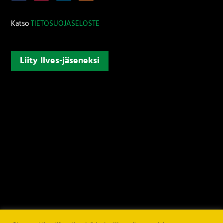
Katso
TIETOSUOJASELOSTE
Liity Ilves-jäseneksi
Ilves ry jalkapallojaosto