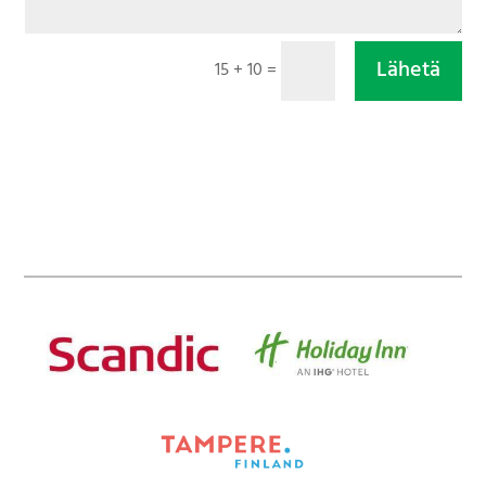
Lähetä
15 + 10
=