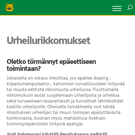
Urheilurikkomukset
Oletko törmännyt epäeettiseen
toimintaan?
Jokaisella on oikeus ilmoittaa, jos epäilee doping-,
kilpailumanipulaatio-, katsomon turvallisuuteen liittyvää
tai muuta eettistä rikkomusta urheilussa. Puuttumalla
rikkomuksiin autat suojelemaan urheilijoita ja urheilua
sekä turvaamaan tasavertaiset ja turvalliset lähtökohdat
kaikille urheilijoille. Oheisella lomakkeella voit tehdä
ilmoituksen urheilijan tai muun toimijan epäilyttävästä
toiminnasta, koskien myös mahdollisia Ilveksen
toimintympäristöön liittyviä epäilyjä.
Voit halutessasi käyttää ilmoituksessa pelkkää