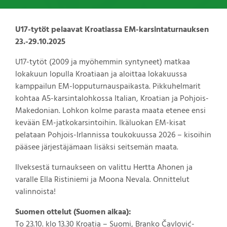
U17-tytöt pelaavat Kroatiassa EM-karsintaturnauksen
23.-29.10.2025
U17-tytöt (2009 ja myöhemmin syntyneet) matkaa
lokakuun lopulla Kroatiaan ja aloittaa lokakuussa
kamppailun EM-lopputurnauspaikasta. Pikkuhelmarit
kohtaa A5-karsintalohkossa Italian, Kroatian ja Pohjois-
Makedonian. Lohkon kolme parasta maata etenee ensi
kevään EM-jatkokarsintoihin. Ikäluokan EM-kisat
pelataan Pohjois-Irlannissa toukokuussa 2026 – kisoihin
pääsee järjestäjämaan lisäksi seitsemän maata.
Ilveksestä turnaukseen on valittu Hertta Ahonen ja
varalle Ella Ristiniemi ja Moona Nevala. Onnittelut
valinnoista!
Suomen ottelut (Suomen aikaa):
To 23.10. klo 13.30 Kroatia – Suomi, Branko Čavlović-