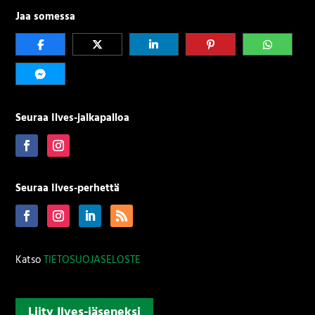
Jaa somessa
Seuraa Ilves-jalkapalloa
Seuraa Ilves-perhettä
Katso
TIETOSUOJASELOSTE
Liity Ilves-jäseneksi