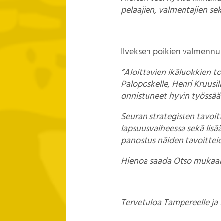
pelaajien, valmentajien s
Ilveksen poikien valmennu
”Aloittavien ikäluokkien to
Paloposkelle, Henri Kruusil
onnistuneet hyvin työssää
Seuran strategisten tavo
lapsuusvaiheessa sekä lisä
panostus näiden tavoittei
Hienoa saada Otso mukaan
Tervetuloa Tampereelle ja 