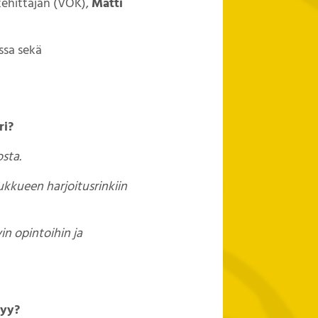
ehittäjän (VOK),
Matti
ssa sekä
ri?
sta.
ukkueen harjoitusrinkiin
n opintoihin ja
tyy?