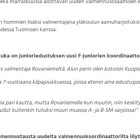
sekä marraskuussa aloittavan uuden valmennusosaamisen k
in hommien lisäksi valmentajana yläkoulun aamuharjoituksi
hdessä Tuomisen kanssa.
uka on junioriedustuksen uusi F-juniorien koordinaatto
s valmentaja Rovaniemeltä. Alun perin olen kotoisin Kuopio
a 7-vuotiaana kilpajoukkueissa, joissa etenin aina edustusjo
 pari kautta, mutta Rovaniemelle kun muutin, niin keskityi
ullut kuitenkin tutuksi muun muassa A- ja B-SM-sarjoissa!”
almennustausta uudelta valmennuskoordinaattorilta löy