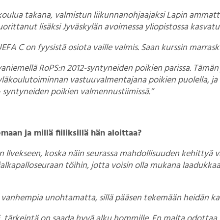
koulua takana, valmistun liikunnanohjaajaksi Lapin ammat
rittanut lisäksi Jyväskylän avoimessa yliopistossa kasvat
FA C on fyysistä osiota vaille valmis. Saan kurssin marrasku
aniemellä RoPS:n 2012-syntyneiden poikien parissa. Tämän 
yläkoulutoiminnan vastuuvalmentajana poikien puolella, ja
 syntyneiden poikien valmennustiimissä.”
an ja millä fiiliksillä hän aloittaa?
 Ilvekseen, koska näin seurassa mahdollisuuden kehittyä v
lkapalloseuraan töihin, jotta voisin olla mukana laadukkaa
 vanhempia unohtamatta, sillä pääsen tekemään heidän kan
sillä, tärkeintä on saada hyvä alku hommille. En malta odott