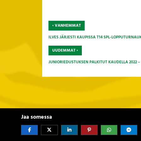
‹
VANHEMMAT
ILVES JÄRJESTI KAUPISSA T14 SPL-LOPPUTURNAU
›
UUDEMMAT
JUNIORIEDUSTUKSEN PALKITUT KAUDELLA 2022 – 
Jaa somessa