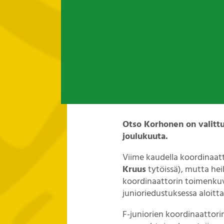
Otso Korhonen on valittu
joulukuuta.
Viime kaudella koordinaatt
Kruus
tytöissä), mutta hei
koordinaattorin toimenku
junioriedustuksessa aloitta
F-juniorien koordinaattori