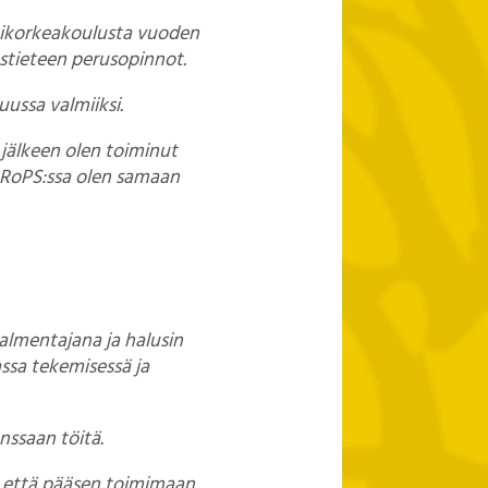
tikorkeakoulusta vuoden
ustieteen perusopinnot.
ussa valmiiksi.
jälkeen olen toiminut
 RoPS:ssa olen samaan
almentajana ja halusin
ssa tekemisessä ja
ssaan töitä.
aa, että pääsen toimimaan