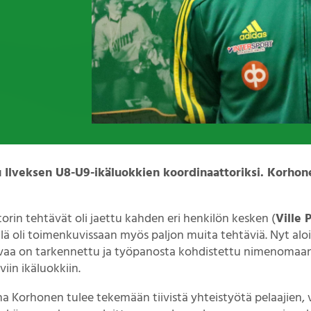
 Ilveksen U8-U9-ikäluokkien koordinaattoriksi. Korhone
orin tehtävät oli jaettu kahden eri henkilön kesken (
Ville 
llä oli toimenkuvissaan myös paljon muita tehtäviä. Nyt alo
vaa on tarkennettu ja työpanosta kohdistettu nimenomaan
viin ikäluokkiin.
na Korhonen tulee tekemään tiivistä yhteistyötä pelaajien