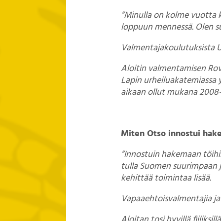
”Minulla on kolme vuotta 
loppuun mennessä. Olen suo
Valmentajakoulutuksista UE
Aloitin valmentamisen Rov
Lapin urheiluakatemiassa 
aikaan ollut mukana 2008-
Miten Otso innostui hakema
”Innostuin hakemaan töihin
tulla Suomen suurimpaan ja
kehittää toimintaa lisää.
Vapaaehtoisvalmentajia ja
Aloitan tosi hyvillä fiilik