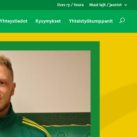
Ilves ry / Seura
Muut lajit / jaostot
Yhteystiedot
Kysymykset
Yhteistyökumppanit