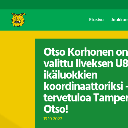
Etusivu
Joukkue
Otso Korhonen on
valittu Ilveksen U
ikäluokkien
koordinaattoriksi 
tervetuloa Tamper
Otso!
19.10.2022