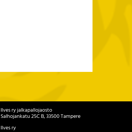
Ilves ry jalkapallojaosto
Salhojankatu 25C B, 33500 Tampere
Ilves ry