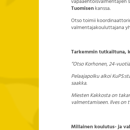
vapaaehtoisvalmentajien 
Tuomisen
kanssa.
Otso toimii koordinaattor
valmentajakouluttajana y
Tarkemmin tutkailtuna, k
”Otso Korhonen, 24-vuotia
Pelaajapolku alkoi KuPS:st
saakka.
Miesten Kakkosta on takana
valmentamiseen. Ilves on t
Millainen koulutus- ja v