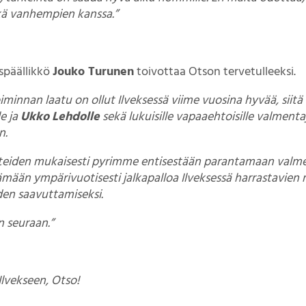
ekä vanhempien kanssa.”
späällikkö
Jouko Turunen
toivottaa Otson tervetulleeksi.
iminnan laatu on ollut Ilveksessä viime vuosina hyvää, siitä 
le ja
Ukko Lehdolle
sekä lukuisille vapaaehtoisille valmentaj
n.
itteiden mukaisesti pyrimme entisestään parantamaan val
ämään ympärivuotisesti jalkapalloa Ilveksessä harrastavien
den saavuttamiseksi.
 seuraan.”
Ilvekseen, Otso!