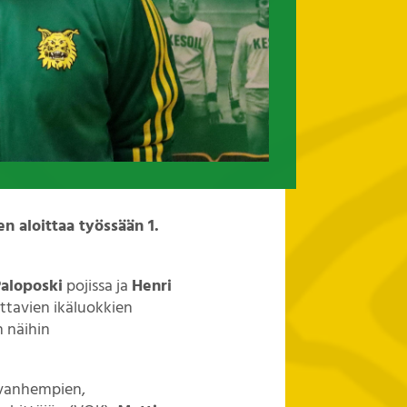
n aloittaa työssään 1.
Paloposki
pojissa ja
Henri
ittavien ikäluokkien
 näihin
, vanhempien,