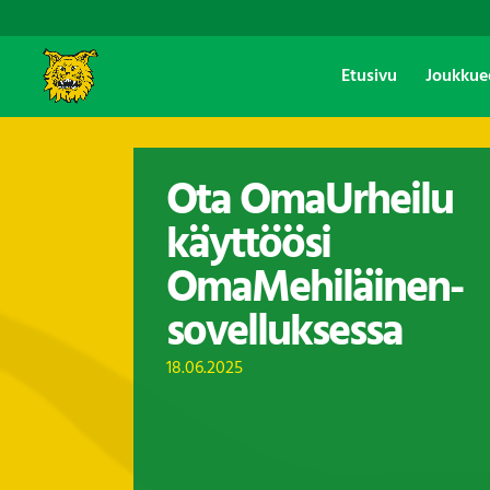
Etusivu
Joukkue
Ota OmaUrheilu
käyttöösi
OmaMehiläinen-
sovelluksessa
18.06.2025