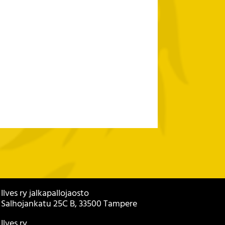
Ilves ry jalkapallojaosto
Salhojankatu 25C B, 33500 Tampere
Ilves ry