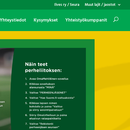
Ilves ry / Seura
Muut lajit / jaostot
Yhteystiedot
Kysymykset
Yhteistyökumppanit