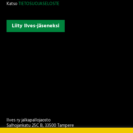
Katso
TIETOSUOJASELOSTE
Liity Ilves-jäseneksi
Ilves ry jalkapallojaosto
Salhojankatu 25C B, 33500 Tampere