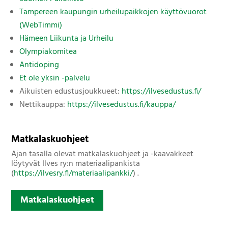
Tampereen kaupungin urheilupaikkojen käyttövuorot
(WebTimmi)
Hämeen Liikunta ja Urheilu
Olympiakomitea
Antidoping
Et ole yksin -palvelu
Aikuisten edustusjoukkueet:
https://ilvesedustus.fi/
Nettikauppa:
https://ilvesedustus.fi/kauppa/
Matkalaskuohjeet
Ajan tasalla olevat matkalaskuohjeet ja -kaavakkeet
löytyvät Ilves ry:n materiaalipankista
(
https://ilvesry.fi/materiaalipankki/
) .
Matkalaskuohjeet