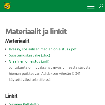
Materiaalit ja linkit
Materiaalit
Ilves ry, sosiaalisen median ohjeistus (.pdf)
Suostumuskaavake (.doc)
Graafinen ohjeistus (.pdf)
Johtokunta on hyväksynyt myös vihreästä sävystä
hieman poikkeavan Adidaksen vihreän C 341
käytettäväksi tekstiileissä
Linkit
Suomen Palloliitto