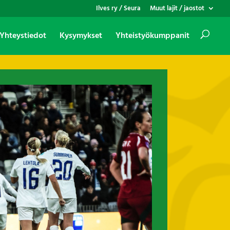
Ilves ry / Seura
Muut lajit / jaostot
Yhteystiedot
Kysymykset
Yhteistyökumppanit