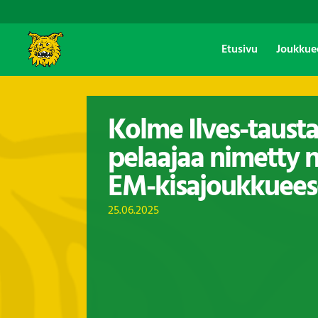
Etusivu
Joukkue
Kolme Ilves-tausta
pelaajaa nimetty n
EM-kisajoukkuee
25.06.2025