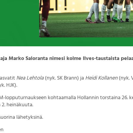
a Marko Saloranta nimesi kolme Ilves-taustaista pelaa
kasvatit
Nea Lehtola
(nyk. SK Brann) ja
Heidi Kollanen
(nyk. V
k. HJK).
M-lopputurnaukseen kohtaamalla Hollannin torstaina 26. k
 2. heinäkuuta.
suorina lähetyksinä.
en