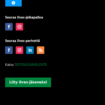
Seuraa Ilves-jalkapalloa
Seuraa Ilves-perhettä
Katso
TIETOSUOJASELOSTE
Liity Ilves-jäseneksi