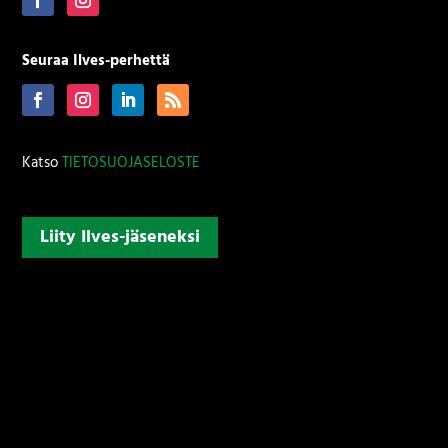
Seuraa Ilves-perhettä
Katso
TIETOSUOJASELOSTE
Liity Ilves-jäseneksi