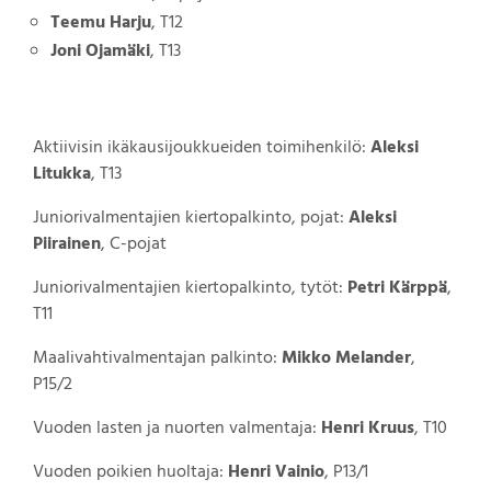
Teemu Harju
, T12
Joni Ojamäki
, T13
Aktiivisin ikäkausijoukkueiden toimihenkilö:
Aleksi
Litukka
, T13
Juniorivalmentajien kiertopalkinto, pojat:
Aleksi
Piirainen
, C-pojat
Juniorivalmentajien kiertopalkinto, tytöt:
Petri Kärppä
,
T11
Maalivahtivalmentajan palkinto:
Mikko Melander
,
P15/2
Vuoden lasten ja nuorten valmentaja:
Henri Kruus
, T10
Vuoden poikien huoltaja:
Henri Vainio
, P13/1