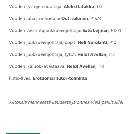
Vuoden tyttöjen huoltaja:
Aleksi Litukka
, T13
Vuoden rahastonhoitaja:
Outi Jalonen
, P15/3
Vuoden viestintäjoukkueenjohtaja:
Satu Lejman
, P12/1
Vuoden joukkueenjohtaja, pojat:
Heli Norolahti
, P10
Vuoden joukkueenjohtaja, tytöt:
Heidi Avellan
, T13
Vuoden ikäluokkavastaava:
Heidi Avellan
, T13
Futis-Ilves:
Erotuomaritutor-toiminta
Kiitoksia menneestä kaudesta ja onnea vielä palkituille!