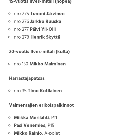
15-vuotis Ilves-mitali (hopea)
nro 275
Tommi Järvinen
nro 276
Jarkko Ruuska
nro 277
Päivi Yli-Olli
nro 278
Henrik Skyttä
20-vuotis Ilves-mitali (kulta)
nro 130
Mikko Malminen
Harrastajapatsas
nro 35
Timo Kotilainen
Valmentajien erikoispalkinnot
Miikka Merilahti
, P11
Pasi Venemies
, P15
Mikko Rainio
, A-pojat