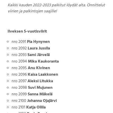
Kaikki kauden 2022-2023 palkitut löydät alta. Onnittelut
viirien ja palkintojen saajille!
Ilveksen 5-vuotisviirit
nro 2091
Pia Hynynen
nro 2092
Laura Jussila
nro 2093
Sami Järvelä
nro 2094
Mika Kaukoranta
nro 2095
Anu Kivinen
nro 2096
Kaisa Laakkonen
nro 2097
Aleksi Litukka
nro 2098
Suvi Mujunen
nro 2099
Sanna Mäkelä
nro 2100
Johanna Ojajärvi
nro 2101
Katja Ollila