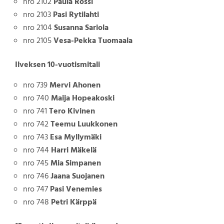
nro 2102
Paula Rossi
nro 2103
Pasi Rytilahti
nro 2104
Susanna Sariola
nro 2105
Vesa-Pekka Tuomaala
Ilveksen 10-vuotismitali
nro 739
Mervi Ahonen
nro 740
Maija Hopeakoski
nro 741
Tero Kivinen
nro 742
Teemu Luukkonen
nro 743
Esa Myllymäki
nro 744
Harri Mäkelä
nro 745
Mia Simpanen
nro 746
Jaana Suojanen
nro 747
Pasi Venemies
nro 748
Petri Kärppä