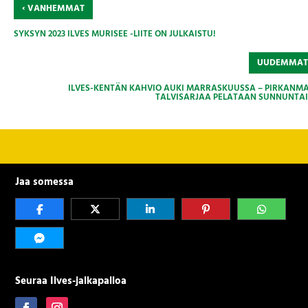
‹
VANHEMMAT
SYKSYN 2023 ILVES MURISEE -LIITE ON JULKAISTU!
UUDEMMA
ILVES-KENTÄN KAHVIO AUKI MARRASKUUSSA – PIRKANM
TALVISARJAA PELATAAN SUNNUNTAI
Jaa somessa
Seuraa Ilves-jalkapalloa