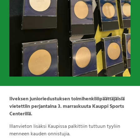
Ilveksen junioriedustuksen toimihenkilöpäättäjäisiä
vietettiin perjantaina 3. marraskuuta Kauppi Sports
Centerillä.
Illanvieton lisäksi Kaupissa palkittiin tuttuun tyyliin
menneen kauden onnistujia.