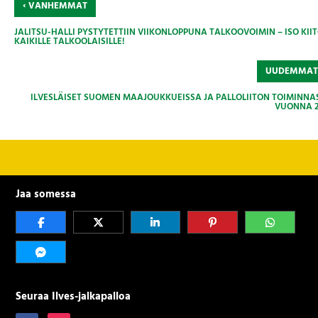
‹
VANHEMMAT
JALITSU-HALLI PYSTYTETTIIN VIIKONLOPPUNA TALKOOVOIMIN – ISO KII
KAIKILLE TALKOOLAISILLE!
UUDEMMA
ILVESLÄISET SUOMEN MAAJOUKKUEISSA JA PALLOLIITON TOIMINNA
VUONNA 2
Jaa somessa
Seuraa Ilves-jalkapalloa