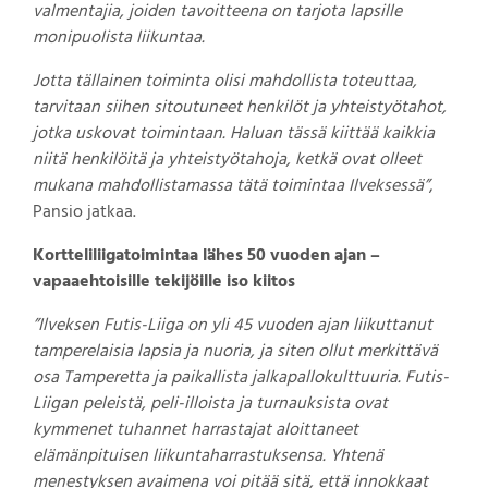
valmentajia, joiden tavoitteena on tarjota lapsille
monipuolista liikuntaa.
Jotta tällainen toiminta olisi mahdollista toteuttaa,
tarvitaan siihen sitoutuneet henkilöt ja yhteistyötahot,
jotka uskovat toimintaan. Haluan tässä kiittää kaikkia
niitä henkilöitä ja yhteistyötahoja, ketkä ovat olleet
mukana mahdollistamassa tätä toimintaa Ilveksessä”
,
Pansio jatkaa.
Kortteliliigatoimintaa lähes 50 vuoden ajan –
vapaaehtoisille tekijöille iso kiitos
”Ilveksen Futis-Liiga on yli 45 vuoden ajan liikuttanut
tamperelaisia lapsia ja nuoria, ja siten ollut merkittävä
osa Tamperetta ja paikallista jalkapallokulttuuria. Futis-
Liigan peleistä, peli-illoista ja turnauksista ovat
kymmenet tuhannet harrastajat aloittaneet
elämänpituisen liikuntaharrastuksensa. Yhtenä
menestyksen avaimena voi pitää sitä, että innokkaat