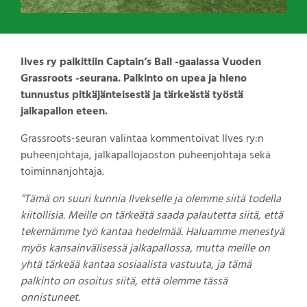
Ilves ry palkittiin Captain’s Ball -gaalassa Vuoden
Grassroots -seurana. Palkinto on upea ja hieno
tunnustus pitkäjänteisestä ja tärkeästä työstä
jalkapallon eteen.
Grassroots-seuran valintaa kommentoivat Ilves ry:n
puheenjohtaja, jalkapallojaoston puheenjohtaja sekä
toiminnanjohtaja.
”Tämä on suuri kunnia Ilvekselle ja olemme siitä todella
kiitollisia. Meille on tärkeätä saada palautetta siitä, että
tekemämme työ kantaa hedelmää. Haluamme menestyä
myös kansainvälisessä jalkapallossa, mutta meille on
yhtä tärkeää kantaa sosiaalista vastuuta, ja tämä
palkinto on osoitus siitä, että olemme tässä
onnistuneet.