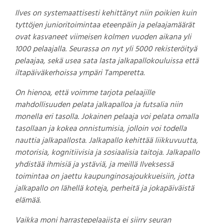
Ilves on systemaattisesti kehittänyt niin poikien kuin
tyttöjen junioritoimintaa eteenpäin ja pelaajamäärät
ovat kasvaneet viimeisen kolmen vuoden aikana yli
1000 pelaajalla. Seurassa on nyt yli 5000 rekisteröityä
pelaajaa, sekä usea sata lasta jalkapallokouluissa että
iltapäiväkerhoissa ympäri Tamperetta.
On hienoa, että voimme tarjota pelaajille
mahdollisuuden pelata jalkapalloa ja futsalia niin
monella eri tasolla. Jokainen pelaaja voi pelata omalla
tasollaan ja kokea onnistumisia, jolloin voi todella
nauttia jalkapallosta. Jalkapallo kehittää liikkuvuutta,
motorisia, kognitiivisia ja sosiaalisia taitoja. Jalkapallo
yhdistää ihmisiä ja ystäviä, ja meillä Ilveksessä
toimintaa on jaettu kaupunginosajoukkueisiin, jotta
jalkapallo on lähellä koteja, perheitä ja jokapäiväistä
elämää.
Vaikka moni harrastepelaajista ei siirry seuran