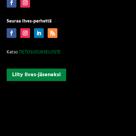
Seuraa Ilves-perhettä
Katso
TIETOSUOJASELOSTE
Liity Ilves-jäseneksi