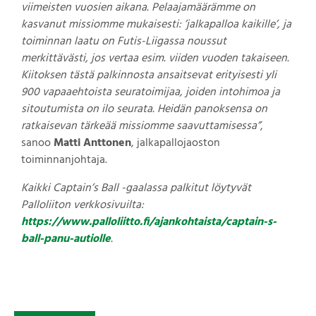
viimeisten vuosien aikana. Pelaajamäärämme on
kasvanut missiomme mukaisesti: ’jalkapalloa kaikille’, ja
toiminnan laatu on Futis-Liigassa noussut
merkittävästi, jos vertaa esim. viiden vuoden takaiseen.
Kiitoksen tästä palkinnosta ansaitsevat erityisesti yli
900 vapaaehtoista seuratoimijaa, joiden intohimoa ja
sitoutumista on ilo seurata. Heidän panoksensa on
ratkaisevan tärkeää missiomme saavuttamisessa”
,
sanoo
Matti Anttonen
, jalkapallojaoston
toiminnanjohtaja.
Kaikki Captain’s Ball -gaalassa palkitut löytyvät
Palloliiton verkkosivuilta:
https://www.palloliitto.fi/ajankohtaista/captain-s-
ball-panu-autiolle
.