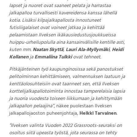
lapset ja nuoret ovat saaneet pelata ja harrastaa
jalkapalloa turvallisesti kavereidensa kanssa lähellä
kotia. Lisäksi kilpajalkapallosta innostuneet
futisliigalaiset ovat voineet jatkaa ja kehittää
pelaamistaan Ilveksen ikäkausiedustusjoukkueissa
huippu-urheilupolulla aina kansainvälisille kentille asti,
kuten mm.
Naatan Skyttä
,
Lauri Ala-Myllymäki
,
Heidi
Kollanen
ja
Emmaliina Tulkki
ovat tehneet.
Pitkäjänteinen työ kaupunginosissa sekä panostukset
pelitoiminnan kehittämiseen, valmennuksen laatuun ja
kenttäolosuhteisiin ovat taanneet sen, että Ilveksen
korttelijalkapallotoiminta innostaa tamperelaisia lapsia
ja nuoria vuodesta toiseen liikkumaan ja kehittymään
jalkapallon pelaajina”
, näkee puolestaan Ilveksen
jalkapallojaoston puheenjohtaja,
Heikki Tarvainen
.
”Ilveksen valinta Vuoden 2022 Grassroots-seuraksi on
osoitus siitä upeasta työstä, jota seurassa on tehty