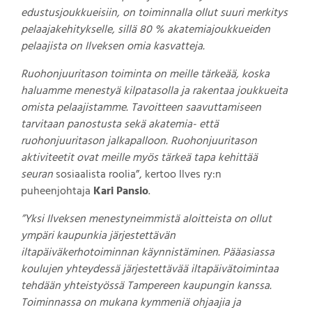
edustusjoukkueisiin, on toiminnalla ollut suuri merkitys
pelaajakehitykselle, sillä 80 % akatemiajoukkueiden
pelaajista on Ilveksen omia kasvatteja.
Ruohonjuuritason toiminta on meille tärkeää, koska
haluamme menestyä kilpatasolla ja rakentaa joukkueita
omista pelaajistamme. Tavoitteen saavuttamiseen
tarvitaan panostusta sekä akatemia- että
ruohonjuuritason jalkapalloon. Ruohonjuuritason
aktiviteetit ovat meille myös tärkeä tapa kehittää
seuran
sosiaalista roolia”, kertoo Ilves ry:n
puheenjohtaja
Kari Pansio
.
”Yksi Ilveksen menestyneimmistä aloitteista on ollut
ympäri kaupunkia järjestettävän
iltapäiväkerhotoiminnan käynnistäminen. Pääasiassa
koulujen yhteydessä järjestettävää iltapäivätoimintaa
tehdään yhteistyössä Tampereen kaupungin kanssa.
Toiminnassa on mukana kymmeniä ohjaajia ja