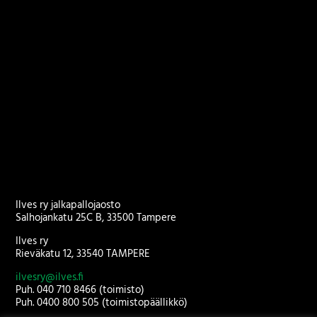
Ilves ry jalkapallojaosto
Salhojankatu 25C B, 33500 Tampere
Ilves ry
Rieväkatu 12, 33540 TAMPERE
ilvesry@ilves.fi
Puh. 040 710 8466 (toimisto)
Puh. 0400 800 505 (toimistopäällikkö)