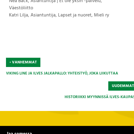
Nea Bäck, Asiantuntija | Et ole yksin -palvelu,
Väestöliitto
Katri Lilja, Asiantuntija, Lapset ja nuoret, Mieli ry
‹
VANHEMMAT
VIKING LINE JA ILVES JALKAPALLO: YHTEISTYÖ, JOKA LIIKUTTAA
UUDEMMA
HISTORIIKKI MYYNNISSÄ ILVES-KAUPA