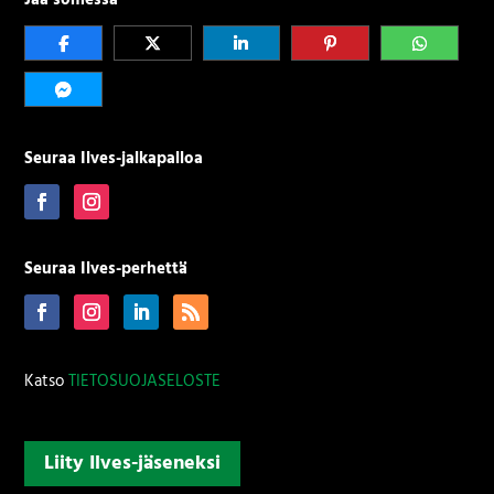
Jaa somessa
Seuraa Ilves-jalkapalloa
Seuraa Ilves-perhettä
Katso
TIETOSUOJASELOSTE
Liity Ilves-jäseneksi