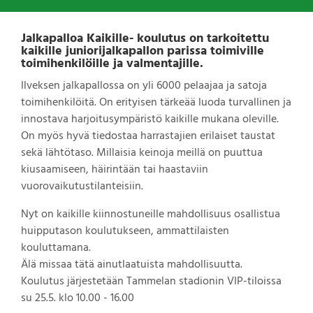
Jalkapalloa Kaikille- koulutus on tarkoitettu
kaikille juniorijalkapallon parissa toimiville
toimihenkilöille ja valmentajille.
Ilveksen jalkapallossa on yli 6000 pelaajaa ja satoja
toimihenkilöitä. On erityisen tärkeää luoda turvallinen ja
innostava harjoitusympäristö kaikille mukana oleville.
On myös hyvä tiedostaa harrastajien erilaiset taustat
sekä lähtötaso. Millaisia keinoja meillä on puuttua
kiusaamiseen, häirintään tai haastaviin
vuorovaikutustilanteisiin.
Nyt on kaikille kiinnostuneille mahdollisuus osallistua
huipputason koulutukseen, ammattilaisten
kouluttamana.
Älä missaa tätä ainutlaatuista mahdollisuutta.
Koulutus järjestetään Tammelan stadionin VIP-tiloissa
su 25.5. klo 10.00 - 16.00