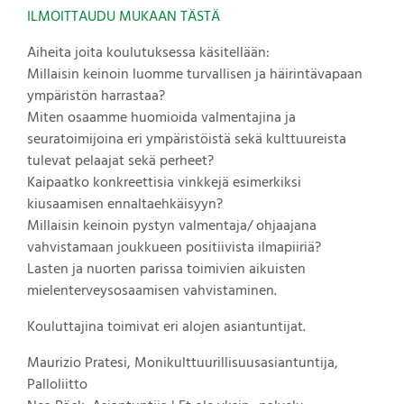
ILMOITTAUDU MUKAAN TÄSTÄ
Aiheita joita koulutuksessa käsitellään:
Millaisin keinoin luomme turvallisen ja häirintävapaan
ympäristön harrastaa?
Miten osaamme huomioida valmentajina ja
seuratoimijoina eri ympäristöistä sekä kulttuureista
tulevat pelaajat sekä perheet?
Kaipaatko konkreettisia vinkkejä esimerkiksi
kiusaamisen ennaltaehkäisyyn?
Millaisin keinoin pystyn valmentaja/ ohjaajana
vahvistamaan joukkueen positiivista ilmapiiriä?
Lasten ja nuorten parissa toimivien aikuisten
mielenterveysosaamisen vahvistaminen.
Kouluttajina toimivat eri alojen asiantuntijat.
Maurizio Pratesi, Monikulttuurillisuusasiantuntija,
Palloliitto