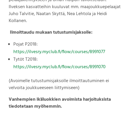
pelaajakehitykseen ja oman huipun tavoitteluun.
Ilveksen kasvatteihin kuuluvat mm. maajoukkuepelaajat
Juho Talvitie, Naatan Skyttä, Nea Lehtola ja Heidi
Kollanen.
Ilmoittaudu mukaan tutustumisjaksolle:
Pojat P2018:
https://ilvesry.myclub.fi/flow/courses/8991077
Tytöt T2018:
https://ilvesry.myclub.fi/flow/courses/8991070
(Avoimelle tutustumisjaksolle ilmoittautuminen ei
velvoita joukkueeseen liittymiseen)
Vanhempien ikäluokkien avoimista harjoituksista
tiedotetaan myöhemmin.