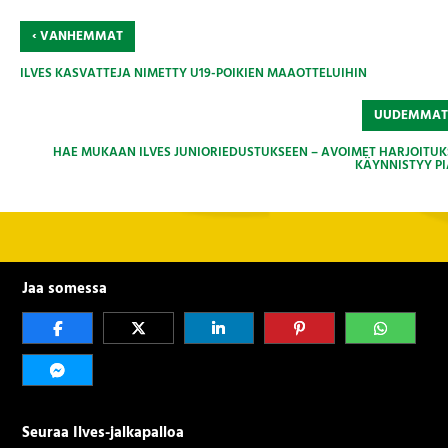
‹
VANHEMMAT
ILVES KASVATTEJA NIMETTY U19-POIKIEN MAAOTTELUIHIN
UUDEMMA
HAE MUKAAN ILVES JUNIORIEDUSTUKSEEN – AVOIMET HARJOITUK
KÄYNNISTYY PI
Jaa somessa
Seuraa Ilves-jalkapalloa