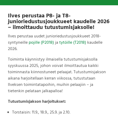
Ilves perustaa P8- ja T8-
junioriedustusjoukkueet kaudelle 2026
– ilmoittaudu tutustumisjaksolle!
Ilves perustaa uudet junioriedustusjoukkueet 2018-
syntyneille
pojille (P2018)
ja
tytöille (T2018)
kaudelle
2026.
Toiminta käynnistyy ilmaisella tutustumisjaksolla
syyskuussa 2025, johon voivat ilmoittautua kaikki
toiminnasta kiinnostuneet pelaajat. Tutustumisjakson
aikana harjoitellaan kerran viikossa, tutustutaan
Ilveksen toimintatapoihin, muihin pelaajiin – ja
tietenkin pelataan jalkapalloa!
Tutustumisjakson harjoitukset:
Torstaisin: 11.9., 18.9., 25.9. ja 2.10.