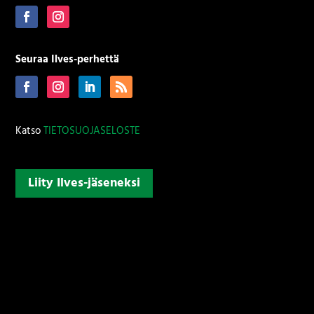
Seuraa Ilves-perhettä
Katso
TIETOSUOJASELOSTE
Liity Ilves-jäseneksi