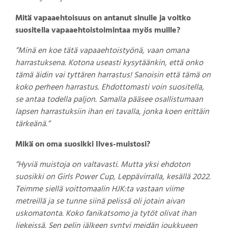
Mitä vapaaehtoisuus on antanut sinulle ja voitko
suositella vapaaehtoistoimintaa myös muille?
”Minä en koe tätä vapaaehtoistyönä, vaan omana
harrastuksena. Kotona useasti kysytäänkin, että onko
tämä äidin vai tyttären harrastus! Sanoisin että tämä on
koko perheen harrastus. Ehdottomasti voin suositella,
se antaa todella paljon. Samalla pääsee osallistumaan
lapsen harrastuksiin ihan eri tavalla, jonka koen erittäin
tärkeänä.”
Mikä on oma suosikki Ilves-muistosi?
”Hyviä muistoja on valtavasti. Mutta yksi ehdoton
suosikki on Girls Power Cup, Leppävirralla, kesällä 2022.
Teimme siellä voittomaalin HJK:ta vastaan viime
metreillä ja se tunne siinä pelissä oli jotain aivan
uskomatonta. Koko fanikatsomo ja tytöt olivat ihan
liekeissä. Sen pelin jälkeen syntyi meidän joukkueen