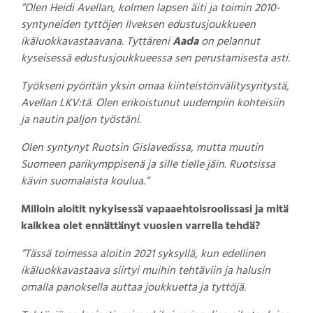
”Olen Heidi Avellan, kolmen lapsen äiti ja toimin 2010-
syntyneiden tyttöjen Ilveksen edustusjoukkueen
ikäluokkavastaavana. Tyttäreni
Aada
on pelannut
kyseisessä edustusjoukkueessa sen perustamisesta asti.
Työkseni pyöritän yksin omaa kiinteistönvälitysyritystä,
Avellan LKV:tä. Olen erikoistunut uudempiin kohteisiin
ja nautin paljon työstäni.
Olen syntynyt Ruotsin Gislavedissa, mutta muutin
Suomeen parikymppisenä ja sille tielle jäin. Ruotsissa
kävin suomalaista koulua.”
Milloin aloitit nykyisessä vapaaehtoisroolissasi ja mitä
kaikkea olet ennättänyt vuosien varrella tehdä?
”Tässä toimessa aloitin 2021 syksyllä, kun edellinen
ikäluokkavastaava siirtyi muihin tehtäviin ja halusin
omalla panoksella auttaa joukkuetta ja tyttöjä.