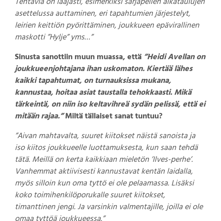
Tehtäviä on laajasti, esimerkiksi sarjapelien aikataulujen
asettelussa auttaminen, eri tapahtumien järjestelyt,
leirien keittiön pyörittäminen, joukkueen epävirallinen
maskotti ”Hylje” yms…”
Sinusta sanottiin muun muassa, että
”Heidi Avellan on
joukkueenjohtajana ihan uskomaton. Kiertää lähes
kaikki tapahtumat, on turnauksissa mukana,
kannustaa, hoitaa asiat taustalla tehokkaasti. Mikä
tärkeintä, on niin iso
keltavihreä sydän pelissä, että ei
mitään rajaa.”
Miltä tällaiset sanat tuntuu?
”Aivan mahtavalta, suuret kiitokset näistä sanoista ja
iso kiitos joukkueelle luottamuksesta, kun saan tehdä
tätä. Meillä on kerta kaikkiaan mieletön ’Ilves-perhe’.
Vanhemmat aktiivisesti kannustavat kentän laidalla,
myös silloin kun oma tyttö ei ole pelaamassa. Lisäksi
koko toimihenkilöporukalle suuret kiitokset,
timanttinen jengi. Ja varsinkin valmentajille, joilla ei ole
omaa tyttöä joukkueessa.”