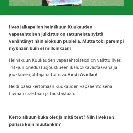
Ilves jalkapallon heinäkuun Kuukauden
vapaaehtoisen julkistus on sattuneista syistä
venähtänyt näin elokuun puolella. Mutta toki parempi
myöhään kuin ei milloinkaan!
Heinäkuun Kuukauden vapaaehtoiseksi on valittu Ilves
T13 -junioriedustusjoukkueen ikäluokkavastaavana ja
joukkueenjohtajana toimiva
Heidi Avellan
!
Heidi pääsi kertomaan Kuukauden vapaaehtoisena
hieman itsestään ja taustastaan.
Kerro alkuun kuka olet ja mitä teet? Niin Ilveksen
parissa kuin muutenkin?