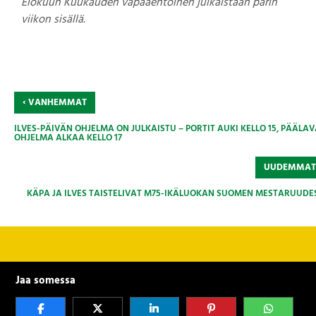
Elokuun Kuukauden vapaaehtoinen julkaistaan parin
viikon sisällä.
‹
VANHEMMAT
ILVES-PÄIVÄN OHJELMA ON JULKAISTU – PORTIT AUKI KELLO 15, PÄÄLA
OHJELMA ALKAA KELLO 17
UUDEMMA
KÄPA JA ILVES TAISTELIVAT M75-IKÄLUOKAN SUOMEN MESTARUUDE
Jaa somessa