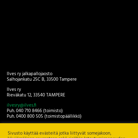
Ilves ry jalkapallojaosto
Salhojankatu 25C B, 33500 Tampere
Ilves ry
Rieväkatu 12, 33540 TAMPERE
ilvesry@ilves.fi
Puh. 040 710 8466 (toimisto)
Puh. 0400 800 505 (toimistopäällikkö)
Toimisto avoinna arkisin klo 9.00-16.00.
Sivusto käyttää evästeitä jotka liittyvät somejakoon,