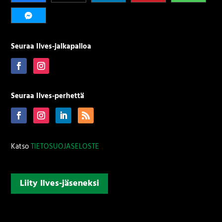
Seuraa Ilves-jalkapalloa
Seuraa Ilves-perhettä
Katso
TIETOSUOJASELOSTE
Liity Ilves-jäseneksi