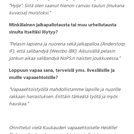
”Hylje”. Siitä olen saanut hienon canvas-taulun (mukana
kuvassa) muistoksi.”
Minkälainen jalkapallotausta tai muu urheilutausta
sinulta itseltäsi löytyy?
”Pelasin lapsena ja nuorena sekä jalkapalloa (Anderstorp
IF), että salibandyä (Westbo IBK). Aikuisiällä pelasin
jonkun aikaa salibandyä NoPS:n naisten joukkueessa.”
Loppuun vapaa sana, terveisiä yms. ilvesläisille ja
muille vapaaehtoisille?
”Vapaaehtoistyöllä mahdollistamme lapsille ja nuorille
rakkaan harrastuksen. Erittäin tärkeätä työtä ja myös
hauskaa.”
Onnittelut vielä Kuukauden vapaaehtoiselle Heidille!