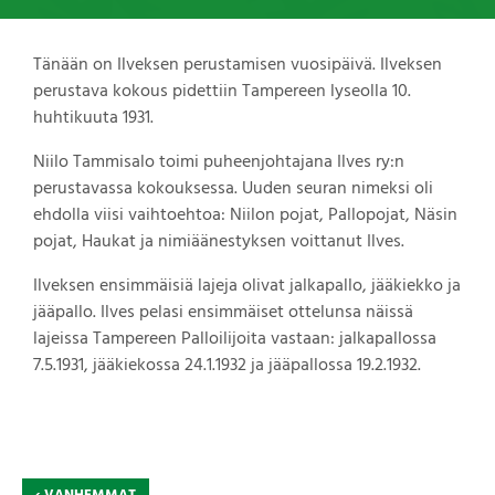
Tänään on Ilveksen perustamisen vuosipäivä. Ilveksen
perustava kokous pidettiin Tampereen lyseolla 10.
huhtikuuta 1931.
Niilo Tammisalo toimi puheenjohtajana Ilves ry:n
perustavassa kokouksessa. Uuden seuran nimeksi oli
ehdolla viisi vaihtoehtoa: Niilon pojat, Pallopojat, Näsin
pojat, Haukat ja nimiäänestyksen voittanut Ilves.
Ilveksen ensimmäisiä lajeja olivat jalkapallo, jääkiekko ja
jääpallo. Ilves pelasi ensimmäiset ottelunsa näissä
lajeissa Tampereen Palloilijoita vastaan: jalkapallossa
7.5.1931, jääkiekossa 24.1.1932 ja jääpallossa 19.2.1932.
‹