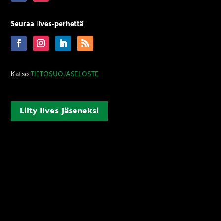
Seuraa Ilves-perhettä
Katso
TIETOSUOJASELOSTE
Liity Ilves-jäseneksi