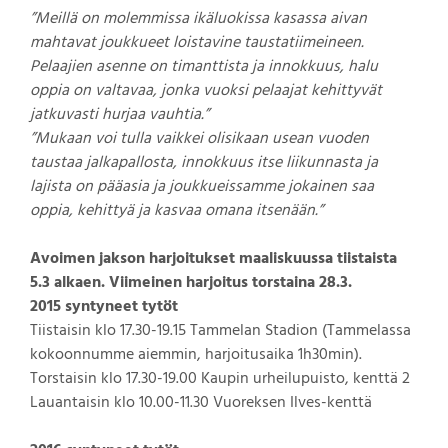
”Meillä on molemmissa ikäluokissa kasassa aivan
mahtavat joukkueet loistavine taustatiimeineen.
Pelaajien asenne on timanttista ja innokkuus, halu
oppia on valtavaa, jonka vuoksi pelaajat kehittyvät
jatkuvasti hurjaa vauhtia.”
”Mukaan voi tulla vaikkei olisikaan usean vuoden
taustaa jalkapallosta, innokkuus itse liikunnasta ja
lajista on pääasia ja joukkueissamme jokainen saa
oppia, kehittyä ja kasvaa omana itsenään.”
Avoimen jakson harjoitukset maaliskuussa tiistaista
5.3 alkaen. Viimeinen harjoitus torstaina 28.3.
2015 syntyneet tytöt
Tiistaisin klo 17.30-19.15 Tammelan Stadion (Tammelassa
kokoonnumme aiemmin, harjoitusaika 1h30min).
Torstaisin klo 17.30-19.00 Kaupin urheilupuisto, kenttä 2
Lauantaisin klo 10.00-11.30 Vuoreksen Ilves-kenttä