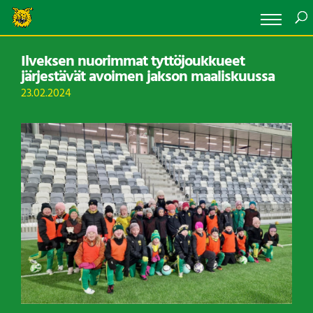
Ilveksen nuorimmat tyttöjoukkueet
järjestävät avoimen jakson maaliskuussa
23.02.2024