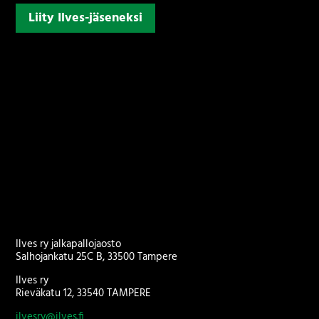
Liity Ilves-jäseneksi
Ilves ry jalkapallojaosto
Salhojankatu 25C B, 33500 Tampere
Ilves ry
Rieväkatu 12, 33540 TAMPERE
ilvesry@ilves.fi