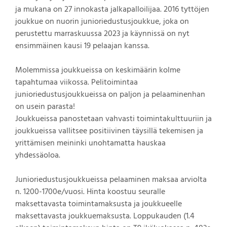
ja mukana on 27 innokasta jalkapalloilijaa. 2016 tyttöjen
joukkue on nuorin junioriedustusjoukkue, joka on
perustettu marraskuussa 2023 ja käynnissä on nyt
ensimmäinen kausi 19 pelaajan kanssa.
Molemmissa joukkueissa on keskimäärin kolme
tapahtumaa viikossa. Pelitoimintaa
junioriedustusjoukkueissa on paljon ja pelaaminenhan
on usein parasta!
Joukkueissa panostetaan vahvasti toimintakulttuuriin ja
joukkueissa vallitsee positiivinen täysillä tekemisen ja
yrittämisen meininki unohtamatta hauskaa
yhdessäoloa.
Junioriedustusjoukkueissa pelaaminen maksaa arviolta
n. 1200-1700e/vuosi. Hinta koostuu seuralle
maksettavasta toimintamaksusta ja joukkueelle
maksettavasta joukkuemaksusta. Loppukauden (1.4