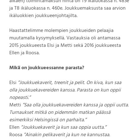
alkaen) toimintamaksun hinta on T9 ikäluokassa n. 483e
ja T8 ikäluokassa n. 460e. Joukkuemaksusta saa arvion
ikäluokkien joukkueenjohtajilta.
Haastattelimme molempien joukkueiden pelaajia
muutamalla kysymyksellä. Vastauksia oli antamassa
2015 joukkueesta Elsi ja Metti sekä 2016 joukkueesta
Ellen ja Roosa.
Mikä on joukkueessanne parasta?
Elsi
”Joukkuekaverit, treenit ja pelit. On kiva, kun saa
olla joukkuekavereiden kanssa. Parasta on kun oppii
nopeasti.”
Metti
”Saa olla joukkuekavereiden kanssa ja oppii uutta.
Turnaukset mitkä on pidemmän matkan päässä
esimerkiksi Helsingissä on parhaita.”
Ellen
”Joukkuekaverit ja kun saa oppia uutta.”
Roosa
”Ainakin pelikaverit ja kun ne kannustaa.