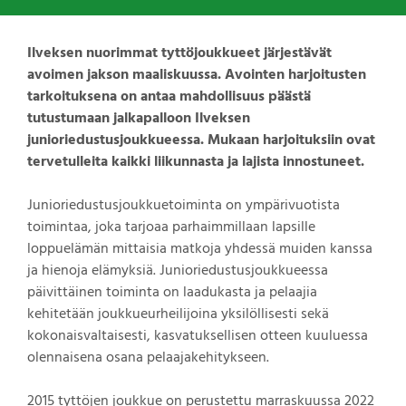
Ilveksen nuorimmat tyttöjoukkueet järjestävät
avoimen jakson maaliskuussa. Avointen harjoitusten
tarkoituksena on antaa mahdollisuus päästä
tutustumaan jalkapalloon Ilveksen
junioriedustusjoukkueessa. Mukaan harjoituksiin ovat
tervetulleita kaikki liikunnasta ja lajista innostuneet.
Junioriedustusjoukkuetoiminta on ympärivuotista
toimintaa, joka tarjoaa parhaimmillaan lapsille
loppuelämän mittaisia matkoja yhdessä muiden kanssa
ja hienoja elämyksiä. Junioriedustusjoukkueessa
päivittäinen toiminta on laadukasta ja pelaajia
kehitetään joukkueurheilijoina yksilöllisesti sekä
kokonaisvaltaisesti, kasvatuksellisen otteen kuuluessa
olennaisena osana pelaajakehitykseen.
2015 tyttöjen joukkue on perustettu marraskuussa 2022