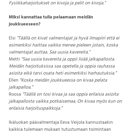
Fysiikkaharjoitukset on kivoja ja pelit on kivoja.”
Miksi kannattaa tulla pelaamaan meidän
joukkueeseen?
Elsi
”Täällä on kivat valmentajat ja hyvä ilmapiiri että ei
esimerkiksi haittaa vaikka menee pieleen jotain, koska
valmentajat auttaa. Saa uusia kavereita.”
Metti
”Saa uusia kavereita ja oppii lisää jalkapallosta.
Meidän harjoituksissa saa opetella ja oppia rauhassa
asioita eikä tarvi osata heti esimerkiksi harhautuksia.”
Ellen
”Koska meidän joukkueessa on kivaa pelata
jalkapalloa.”
Roosa
”Täällä on tosi kivaa ja saa oppia erilaisia asioita
jalkapallosta vaikka potkaisemaa. On kivaa myös kun on
erilaisia harjoituspaikkoja.”
Ikäluokan päävalmentaja Eeva Veijola kannustaakin
kaikkia tulemaan mukaan tutustumaan toimintaan