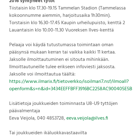
2016 syntyneet tytöt
Tiistaisin klo 17.30-19.15 Tammelan Stadion (Tammelassa
kokoonnumme aiemmin, harjoitusaika 1h30min).
Torstaisin klo 16.30-17.45 Kaupin urheilupuisto, kenttä 2
Lauantaisin klo 10.00-11.30 Vuoreksen Ilves-kenttä
Pelaaja voi käydä tutustumassa toimintaan oman
pääsynsä mukaan kerran tai vaikka kaikki 11 kertaa.
Jaksolle ilmoittautuminen ei sitouta mihinkään.
Ilmoittautuneille tulee erikseen infoviesti jaksosta.
Jaksolle voi ilmoittautua täältä:
https://www.ilmarix.fi/tietoverkko/isoilmari7.nsf/ilmoall?
openform&s=n&id=3434EEFFBFF3916BC2258AC900405E5B
Lisätietoja joukkueiden toiminnasta U8-U9 tyttöjen
päävalmentaja
Eeva Veijola, 040 4853728,
eeva.veijola@ilves.fi
Tai joukkueiden ikäluokkavastaavilta