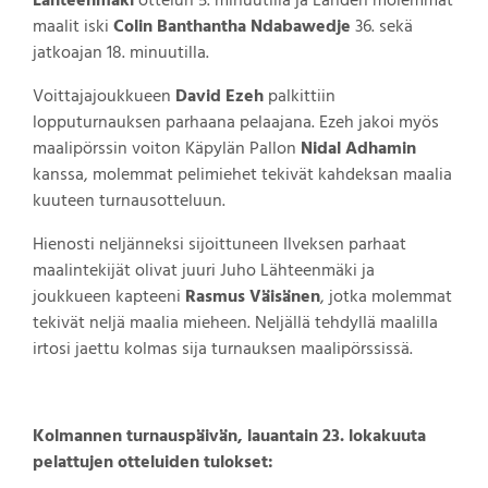
Lähteenmäki
ottelun 5. minuutilla ja Lahden molemmat
maalit iski
Colin Banthantha Ndabawedje
36. sekä
jatkoajan 18. minuutilla.
Voittajajoukkueen
David Ezeh
palkittiin
lopputurnauksen parhaana pelaajana. Ezeh jakoi myös
maalipörssin voiton Käpylän Pallon
Nidal Adhamin
kanssa, molemmat pelimiehet tekivät kahdeksan maalia
kuuteen turnausotteluun.
Hienosti neljänneksi sijoittuneen Ilveksen parhaat
maalintekijät olivat juuri Juho Lähteenmäki ja
joukkueen kapteeni
Rasmus Väisänen
, jotka molemmat
tekivät neljä maalia mieheen. Neljällä tehdyllä maalilla
irtosi jaettu kolmas sija turnauksen maalipörssissä.
Kolmannen turnauspäivän, lauantain 23. lokakuuta
pelattujen otteluiden tulokset: