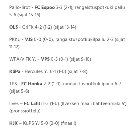
Pallo-Iirot -
FC Espoo
3-3 (2-1), rangaistuspotkukilpailu
5-6 (sijat 15-16)
OLS
- GrIFK 4-2 (1-2) (sijat 13-14)
PKKU -
VJS
0-0 (0-0), rangaistuspotkukilpailu 2-3 (sijat
11-12)
WFA/VIFK YJ -
VPS
0-3 (0-1) (sijat 9-10)
KäPa
- Hercules YJ 6-1 (1-0) (sijat 7-8)
TPS -
FC Honka
2-2 (1-0), rangaistuspotkukilpailu 6-7
(sijat 5-6)
Ilves –
FC Lahti
1-2 (1-0) (Ilveksen maali Lähteenmäki 5’)
(pronssiottelu)
HJK
– KuPS YJ 5-0 (2-0) (finaali)