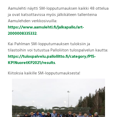
Aamulehti näytti SM-lopputurnauksen kaikki 48 ottelua
ja ovat katsottavissa myös jälkikäteen tallenteina
Aamulehden verkkosivuilla:
https://www.aamulehti.fi/jalkapallo/art-
2000008335332
.
Kai Pahlman SM-lopputurnauksen tuloksiin ja
tilastoihin voi tutustua Palloliiton tulospalvelun kautta:
https://tulospalvelu.palloliitto.fi/category/P15-
KP!NuoretKP2021/results
.
Kiitoksia kaikille SM-lopputurnauksesta!