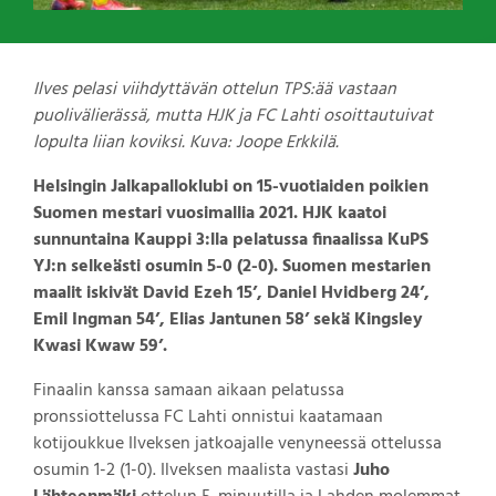
Ilves pelasi viihdyttävän ottelun TPS:ää vastaan
puolivälierässä, mutta HJK ja FC Lahti osoittautuivat
lopulta liian koviksi. Kuva: Joope Erkkilä.
Helsingin Jalkapalloklubi on 15-vuotiaiden poikien
Suomen mestari vuosimallia 2021. HJK kaatoi
sunnuntaina Kauppi 3:lla pelatussa finaalissa KuPS
YJ:n selkeästi osumin 5-0 (2-0). Suomen mestarien
maalit iskivät David Ezeh 15’, Daniel Hvidberg 24’,
Emil Ingman 54’, Elias Jantunen 58’ sekä Kingsley
Kwasi Kwaw 59’.
Finaalin kanssa samaan aikaan pelatussa
pronssiottelussa FC Lahti onnistui kaatamaan
kotijoukkue Ilveksen jatkoajalle venyneessä ottelussa
osumin 1-2 (1-0). Ilveksen maalista vastasi
Juho