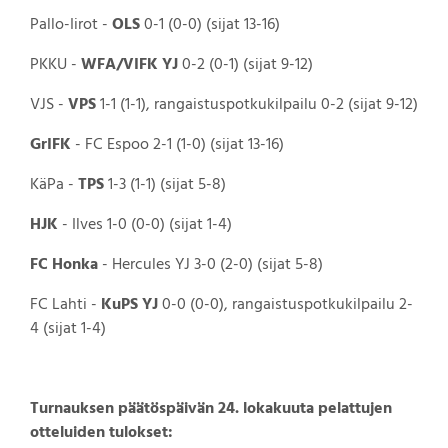
Pallo-Iirot -
OLS
0-1 (0-0) (sijat 13-16)
PKKU -
WFA/VIFK YJ
0-2 (0-1) (sijat 9-12)
VJS -
VPS
1-1 (1-1), rangaistuspotkukilpailu 0-2 (sijat 9-12)
GrIFK
- FC Espoo 2-1 (1-0) (sijat 13-16)
KäPa -
TPS
1-3 (1-1) (sijat 5-8)
HJK
- Ilves 1-0 (0-0) (sijat 1-4)
FC Honka
- Hercules YJ 3-0 (2-0) (sijat 5-8)
FC Lahti -
KuPS YJ
0-0 (0-0), rangaistuspotkukilpailu 2-
4 (sijat 1-4)
Turnauksen päätöspäivän 24. lokakuuta pelattujen
otteluiden tulokset: